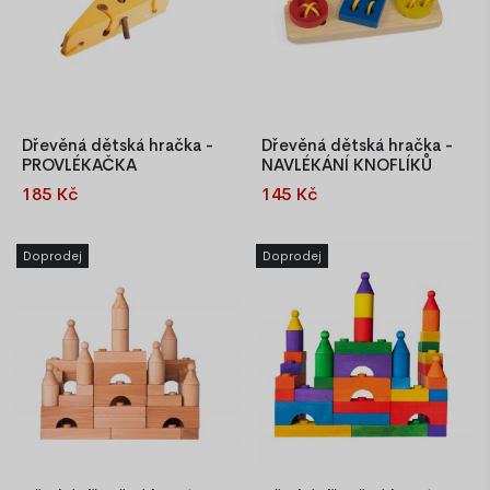
Dřevěná dětská hračka -
Dřevěná dětská hračka -
PROVLÉKAČKA
NAVLÉKÁNÍ KNOFLÍKŮ
185 Kč
145 Kč
Tato dřevěná hračka pro
Tato dřevěná hračka pro
nejmenší rozvíjí jejich fantazii,
nejmenší, učí děti nejen
kreativitu a je výborným
základy šití, ale také rozvíjí
Doprodej
Doprodej
tréninkem jemné motoriky a
jejich fantazii, kreativitu a je
logického myšlení. A
výborným tréninkem jemné
samozřejmě je to skvělá
motoriky a logického
zábava jak pro dítě, tak pro
myšlení. A samozřejmě je to
rodiče!
skvělá zábava jak pro dítě, tak
pro maminku i tatínka.