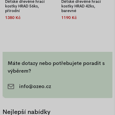
Dětské dřevěné hrací
Dětské dřevěné hrací
kostky HRAD 56ks,
kostky HRAD 42ks,
přírodní
barevné
1380 Kč
1190 Kč
Sada se skládá z 56
Sada se skládá ze 42
dřevěných kostek, které vám
barevných kostek, které vám
umožní vytvořit jakoukoli
umožní vytvořit jakoukoli
stavbu. Jejich přemisťování a
stavbu. Jejich přemisťování a
aranžování rozvíjí koordinaci
aranžování rozvíjí koordinaci
dítěte, formuje kreativitu a
dítěte, formuje kreativitu a
schopnost koncentrace a
schopnost koncentrace a
hlavně dělá dětem radost.
hlavně dělá dětem radost.
Máte dotazy nebo potřebujete poradit s
výběrem?
info@ozeo.cz
Nejlepší nabídky