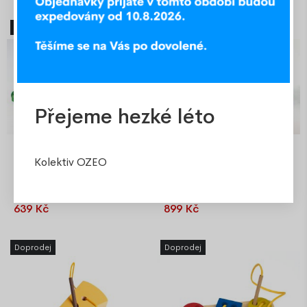
barevných kostek. Jejich
barevných kostek. Jejich
přemisťování a aranžování
přemisťování a aranžování
Doprodej
Doprodej
rozvíjí koordinaci dítěte,
rozvíjí koordinaci dítěte,
formuje kreativitu a schopnost
formuje kreativitu a schopnost
koncentrace a hlavně dělá
koncentrace a hlavně dělá
dětem radost!
dětem radost!
Přejeme hezké léto
Kolektiv OZEO
Dřevěný VLÁČEK barevný
Dřevěný VLÁČEK barevný
27 ks kostek
28ks kostek
639 Kč
899 Kč
Sada se skládá z 27
Sada se skládá z 28
barevných kostek. Jejich
barevných kostek. Jejich
přemisťování a aranžování
přemisťování a aranžování
Doprodej
Doprodej
rozvíjí koordinaci dítěte,
rozvíjí koordinaci dítěte,
formuje kreativitu a schopnost
formuje kreativitu a schopnost
koncentrace a hlavně dělá
koncentrace a hlavně dělá
dětem radost.
dětem radost.