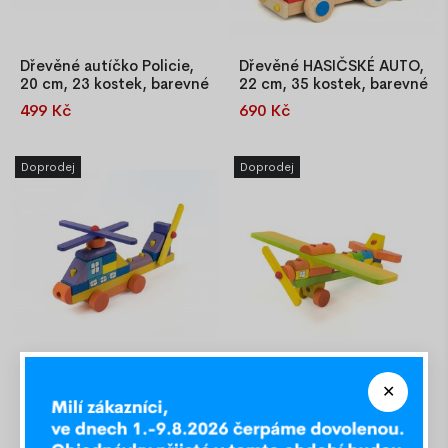
Dřevěné autíčko Policie,
Dřevěné HASIČSKÉ AUTO,
20 cm, 23 kostek, barevné
22 cm, 35 kostek, barevné
499 Kč
690 Kč
Hračka se skládá z 23 ks
Sada se skládá z 35
dřevěných, barevných kostek.
barevných kostek. Jejich
Jejich přemisťování a
přemisťování a aranžování
Doprodej
Doprodej
aranžování rozvíjí koordinaci
rozvíjí koordinaci dítěte,
dítěte, formuje kreativitu a
formuje kreativitu a schopnost
schopnost koncentrace a
koncentrace a hlavně dělá
hlavně dělá dětem radost! Pro
dětem radost!
děti od 2 let
Dřevěný VRTULNÍK, 29
Dřevěné LETADLO, 34 cm,
cm, 14 ks kostek, barevný
16 kostek, barevné
590 Kč
590 Kč
Sada se skládá ze 14
Sada se skládá z 16