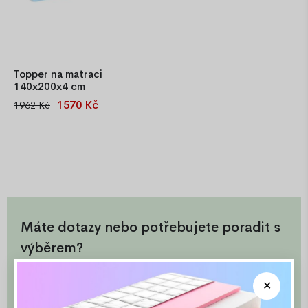
Topper na matraci
140x200x4 cm
1570 Kč
1962 Kč
Topper na matraci
140x200x4 cm pro zvýšení
pohodlí a rovný povrch
matrace, podporuje páteř a
zvyšuje pevnost matrace.
Máte dotazy nebo potřebujete poradit s
výběrem?
info@ozeo.cz