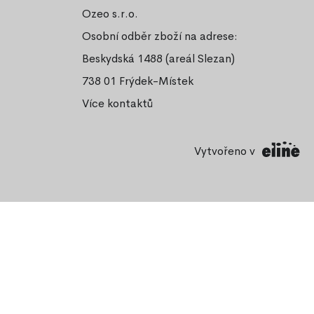
Ozeo s.r.o.
Osobní odběr zboží na adrese:
Beskydská 1488 (areál Slezan)
738 01 Frýdek-Místek
Více kontaktů
Vytvořeno v