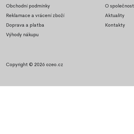
Obchodní podmínky
O společnost
Reklamace a vrácení zboží
Aktuality
Doprava a platba
Kontakty
Výhody nákupu
Copyright © 2026
ozeo.cz