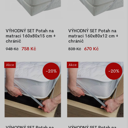
VÝHODNÝ SET Potah na
VÝHODNÝ SET Potah na
matraci 160x80x15 cm +
matraci 160x80x12 cm +
chránič
chránič
758 Kč
670 Kč
948 Kč
838 Kč
Výhodný set potah na
Potah na dětskou matraci
dětskou matraci 160x80x15
160x80 cm (výška 8–12 cm),
cm + chránič. Prošívaný,
prošívaný, pratelný na 40 °C, s
Akce
Akce
pratelný, se zipem po
zipem po obvodu. Součástí
-20%
-20%
obvodu, OEKO-TEX®
setu je nepropustný a
certifikát.
antialergický chránič matrace
160x80 cm.
VÝHODNÝ SET Potah na
VÝHODNÝ SET Potah na