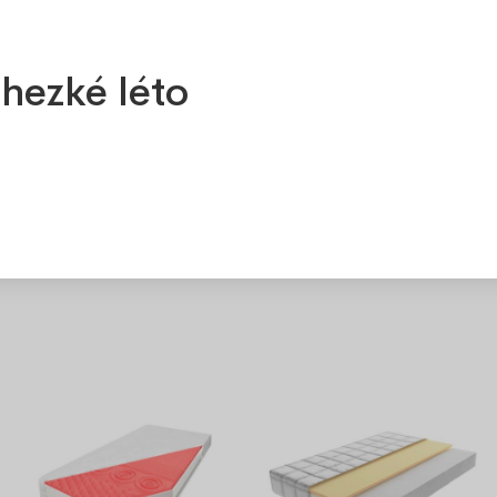
ujete
info@ozeo.cz
hezké léto