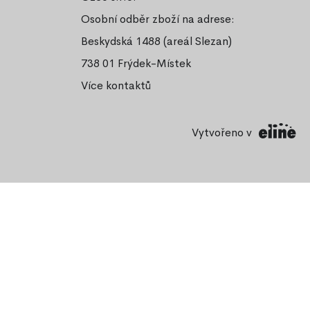
Osobní odběr zboží na adrese:
Beskydská 1488 (areál Slezan)
738 01 Frýdek-Místek
Více kontaktů
Vytvořeno v