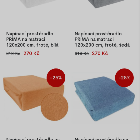
Napínací prostěradlo
Napínací prostěradlo
PRIMA na matraci
PRIMA na matraci
120x200 cm, froté, bílá
120x200 cm, froté, šedá
270 Kč
270 Kč
318 Kč
318 Kč
Bílé froté napínací
Šedé froté napínací
prostěradlo PRIMA 120x200
prostěradlo PRIMA 120x200
cm s gumičkou po obvodu.
cm s gumičkou po obvodu.
Nadýchaná a příjemná
Příjemná nadýchaná pletenina
-25%
-25%
pletenina z česaných přízí (82
z česaných přízí (82 % bavlna,
% bavlna, 18 % polyester),
18 % polyester), gramáž 180
gramáž 180 g/m². Prémiová
g/m². Prémiová kvalita s
kvalita s OEKO-TEX®
OEKO-TEX® certifikátem.
certifikátem.
Napínací prostěradlo na
Napínací prostěradlo na