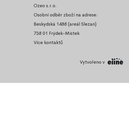
Ozeo s.r.o.
Osobní odběr zboží na adrese:
Beskydská 1488 (areál Slezan)
738 01 Frýdek-Místek
Více kontaktů
Vytvořeno v