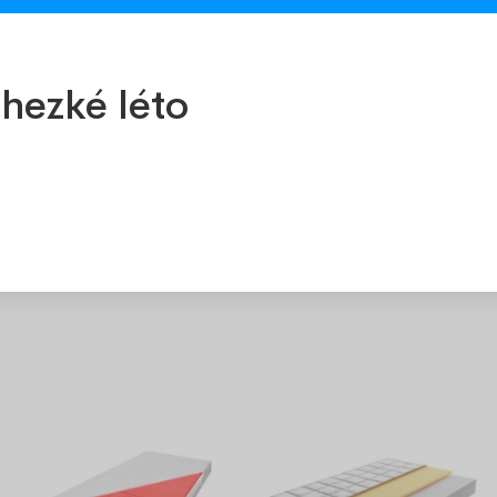
ujete
info@ozeo.cz
hezké léto