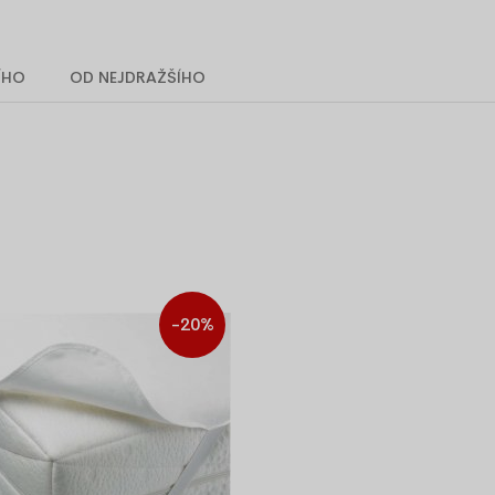
Na matraci 160 x 200 cm
Na matraci 180 x 200 cm
ÍHO
OD NEJDRAŽŠÍHO
Zábava
Doplňky
Dřevěné hračky
Ovčí kožešin
Houpací koníci
Akustická p
Skluzavky
Tapiserie
Věšáky
Kokosové vrstvy
Pohankové v
Rozměr 90 x 40 cm
Rozměr 90 x
Rozměr 120 x 60 cm
Rozměr 120 
Rozměr 140 x 70 cm
Rozměr 140 
-20%
Rozměr 160 x 70 cm
Rozměr 160 
Rozměr 160 x 80 cm
Rozměr 160 
Rozměr 180 x 80 cm
Rozměr 180 
Rozměr 120 x 180 cm
Rozměr 120 