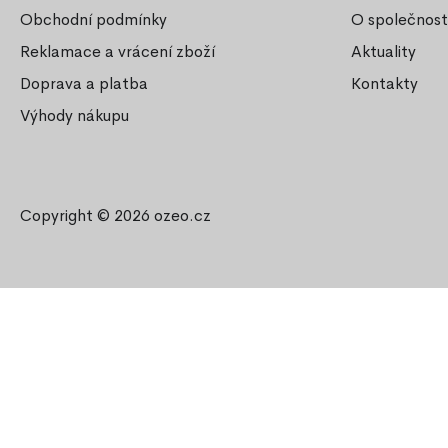
Obchodní podmínky
O společnost
Reklamace a vrácení zboží
Aktuality
Doprava a platba
Kontakty
Výhody nákupu
Copyright © 2026
ozeo.cz