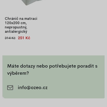
Chránič na matraci
120x200 cm,
nepropustný,
antialergický
251 Kč
314 Kč
Nepropustný chránič matrace
120×200 cm s froté vrchní
částí a spodní PVC vrstvou.
Antialergický, hygienický,
šetrný k pokožce, opatřený
gumičkami pro pevné
Máte dotazy nebo potřebujete poradit s
uchycení na matraci. Pratelný
výběrem?
při 60 °C.
info@ozeo.cz