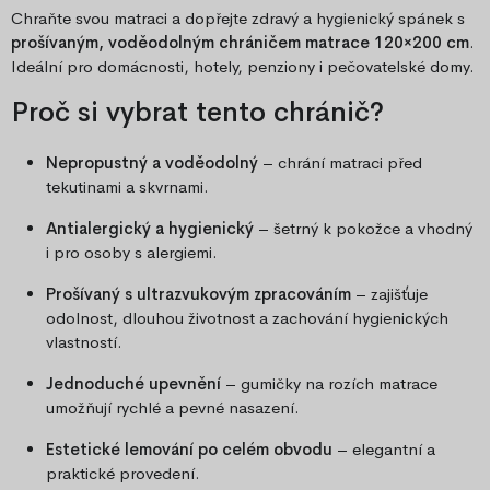
Chraňte svou matraci a dopřejte zdravý a hygienický spánek s
prošívaným, voděodolným chráničem matrace 120×200 cm
.
Ideální pro domácnosti, hotely, penziony i pečovatelské domy.
Proč si vybrat tento chránič?
Nepropustný a voděodolný
– chrání matraci před
tekutinami a skvrnami.
Antialergický a hygienický
– šetrný k pokožce a vhodný
i pro osoby s alergiemi.
Prošívaný s ultrazvukovým zpracováním
– zajišťuje
odolnost, dlouhou životnost a zachování hygienických
vlastností.
Jednoduché upevnění
– gumičky na rozích matrace
umožňují rychlé a pevné nasazení.
Estetické lemování po celém obvodu
– elegantní a
praktické provedení.