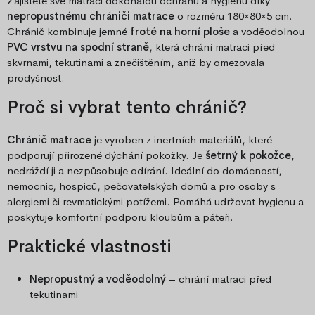
Zajistěte své matraci dokonalou ochranu a hygienu díky
nepropustnému chrániči matrace
o rozměru 180×80×5 cm.
Chránič kombinuje jemné
froté na horní ploše
a voděodolnou
PVC vrstvu na spodní straně
, která chrání matraci před
skvrnami, tekutinami a znečištěním, aniž by omezovala
prodyšnost.
Proč si vybrat tento chránič?
Chránič matrace
je vyroben z inertních materiálů, které
podporují přirozené dýchání pokožky. Je
šetrný k pokožce
,
nedráždí ji a nezpůsobuje odírání. Ideální do domácností,
nemocnic, hospiců, pečovatelských domů a pro osoby s
alergiemi či revmatickými potížemi. Pomáhá udržovat hygienu a
poskytuje komfortní podporu kloubům a páteři.
Praktické vlastnosti
Nepropustný a voděodolný
– chrání matraci před
tekutinami