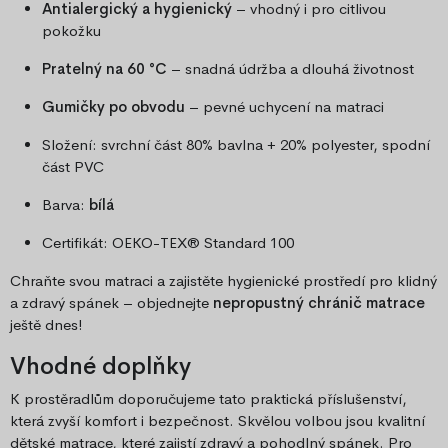
Antialergický a hygienický
– vhodný i pro citlivou
pokožku
Pratelný na 60 °C
– snadná údržba a dlouhá životnost
Gumičky po obvodu
– pevné uchycení na matraci
Složení: svrchní část 80% bavlna + 20% polyester, spodní
část PVC
Barva:
bílá
Certifikát: OEKO-TEX® Standard 100
Chraňte svou matraci a zajistěte hygienické prostředí pro klidný
a zdravý spánek – objednejte
nepropustný chránič matrace
ještě dnes!
Vhodné doplňky
K prostěradlům doporučujeme tato praktická příslušenství,
která zvyší komfort i bezpečnost. Skvělou volbou jsou kvalitní
dětské matrace
, které zajistí zdravý a pohodlný spánek. Pro