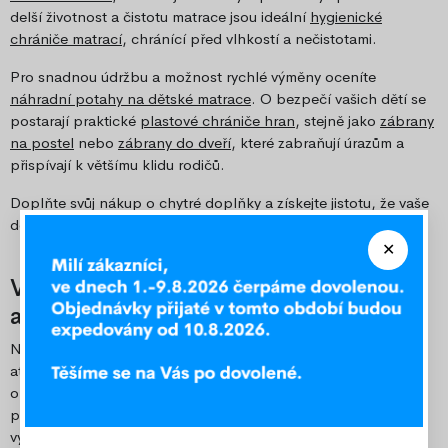
delší životnost a čistotu matrace jsou ideální
hygienické
chrániče matrací
, chránící před vlhkostí a nečistotami.
Pro snadnou údržbu a možnost rychlé výměny oceníte
náhradní potahy na dětské matrace
. O bezpečí vašich dětí se
postarají praktické
plastové chrániče hran
, stejně jako
zábrany
na postel
nebo
zábrany do dveří
, které zabraňují úrazům a
přispívají k většímu klidu rodičů.
Doplňte svůj nákup o chytré doplňky a získejte jistotu, že vaše
domácnost bude pohodlná a bezpečná.
Využijte výhodné množstevní slevy –
ať jste běžný zákazník nebo firma!
Nakupujte více a ušetřete! V našem e-shopu nabízíme
atraktivní množstevní slevy pro všechny – jednotlivce i
obchodní partnery. Ať už vybíráte pro domácnost, nebo
potřebujete zásobit svůj obchod či firmu, máme pro vás
výhodné ceny při větších odběrech.