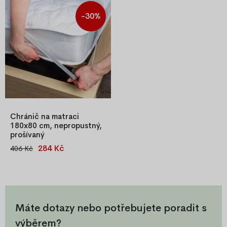
-30%
Chránič na matraci
180x80 cm, nepropustný,
prošívaný
284 Kč
406 Kč
Prošívaný chránič matrace
180x80 cm, voděodolný,
nepropustný, antialergický,
pratelný na 95 °C, s
gumičkami pro snadné
upevnění.
Máte dotazy nebo potřebujete poradit s
výběrem?