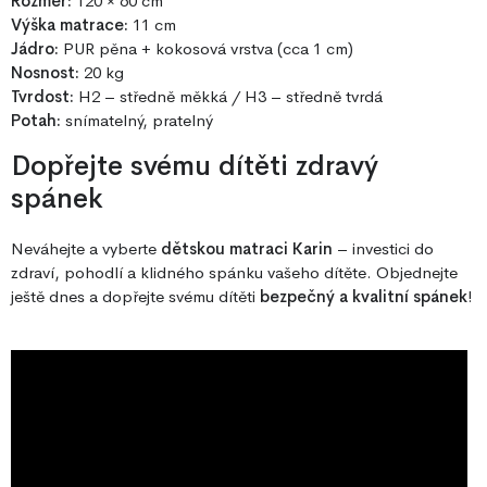
Rozměr:
120 × 60 cm
Výška matrace:
11 cm
Jádro:
PUR pěna + kokosová vrstva (cca 1 cm)
Nosnost:
20 kg
Tvrdost:
H2 – středně měkká / H3 – středně tvrdá
Potah:
snímatelný, pratelný
Dopřejte svému dítěti zdravý
spánek
Neváhejte a vyberte
dětskou matraci Karin
– investici do
zdraví, pohodlí a klidného spánku vašeho dítěte. Objednejte
ještě dnes a dopřejte svému dítěti
bezpečný a kvalitní spánek
!