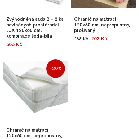
Zvýhodněná sada 2 + 2 ks
Chránič na matraci
bavlněných prostěradel
120x60 cm, nepropustný,
LUX 120x60 cm,
prošívaný
kombinace šedá-bílá
202 Kč
288 Kč
Prošívaný nepropustný chránič
583 Kč
Sada 2+2 ks bavlněných
matrace 120x60 cm,
prostěradel LUX 120×60 cm v
voděodolný, antialergický,
šedo-bílé kombinaci. Kvalitní
hygienický, pratelný do 95 °C,
100% bavlna s gumkou po
s gumičkami pro snadné
-20%
obvodu zajistí perfektní
uchycení.
přizpůsobení matraci a
pohodlný spánek.
Chránič na matraci
120x60 cm, nepropustný,