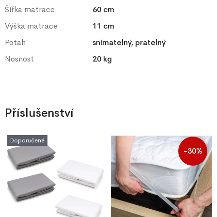
Šířka matrace
60 cm
Výška matrace
11 cm
Potah
snímatelný, pratelný
Nosnost
20 kg
Příslušenství
Doporučené
-30%