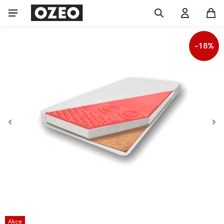
-18%
Akce