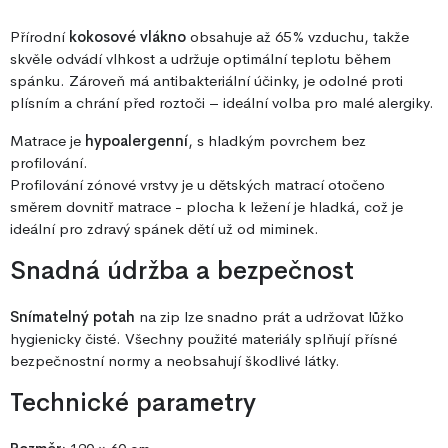
Přírodní
kokosové vlákno
obsahuje až 65 % vzduchu, takže
skvěle odvádí vlhkost a udržuje optimální teplotu během
spánku. Zároveň má antibakteriální účinky, je odolné proti
plísním a chrání před roztoči – ideální volba pro malé alergiky.
Matrace je
hypoalergenní
, s hladkým povrchem bez
profilování.
Profilování zónové vrstvy je u dětských matrací otočeno
směrem dovnitř matrace - plocha k ležení je hladká, což je
ideální pro zdravý spánek dětí už od miminek.
Snadná údržba a bezpečnost
Snímatelný potah
na zip lze snadno prát a udržovat lůžko
hygienicky čisté. Všechny použité materiály splňují přísné
bezpečnostní normy a neobsahují škodlivé látky.
Technické parametry