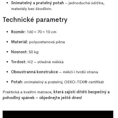
Snímatelný a pratelný potah
– jednoduchá údržba,
materiály bez škodlivin.
Technické parametry
Rozměr:
160 × 70 × 10 cm
Materiál:
polyuretanová pěna
Nosnost:
50 kg
Tvrdost:
H2 – středně měkká
Oboustranná konstrukce
– měkčí i tvrdší strana
Potah:
snímatelný a pratelný, OEKO-TEX® certifikát
Praktická a kvalitní matrace,
která zajistí dítěti bezpečný a
pohodlný spánek – objednejte ještě dnes!