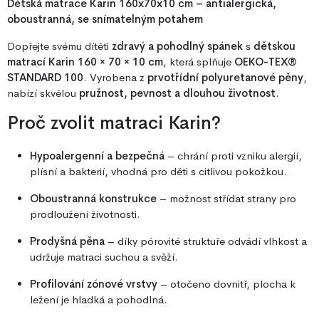
Dětská matrace Karin 160x70x10 cm – antialergická,
oboustranná, se snímatelným potahem
Dopřejte svému dítěti
zdravý a pohodlný spánek
s
dětskou
matrací Karin 160 × 70 × 10 cm
, která splňuje
OEKO-TEX®
STANDARD 100
. Vyrobena z
prvotřídní polyuretanové pěny
,
nabízí skvělou
pružnost, pevnost a dlouhou životnost
.
Proč zvolit matraci Karin?
Hypoalergenní a bezpečná
– chrání proti vzniku alergií,
plísní a bakterií, vhodná pro děti s citlivou pokožkou.
Oboustranná konstrukce
– možnost střídat strany pro
prodloužení životnosti.
Prodyšná pěna
– díky pórovité struktuře odvádí vlhkost a
udržuje matraci suchou a svěží.
Profilování zónové vrstvy
– otočeno dovnitř, plocha k
ležení je hladká a pohodlná.