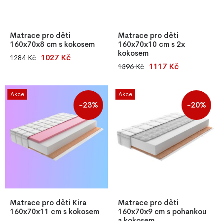
Matrace pro děti
Matrace pro děti
160x70x8 cm s kokosem
160x70x10 cm s 2x
kokosem
1027 Kč
1284 Kč
Dětská pěnová matrace
1117 Kč
1396 Kč
Dětská pěnová matrace
160x70x8 cm s kokosovou
160x70 cm s kokosovou
vrstvou, oboustranná,
vrstvou z obou stran nabízí
antialergická, se snímatelným a
Akce
Akce
pevnou podporu, výbornou
pratelným potahem, certifikát
-23%
-20%
prodyšnost a antibakteriální
OEKO-TEX®.
ochranu. Snímatelný, pratelný
potah s OEKO-TEX®
certifikací zaručuje zdravý a
bezpečný spánek pro vaše
dítě.
Matrace pro děti Kira
Matrace pro děti
160x70x11 cm s kokosem
160x70x9 cm s pohankou
a kokosem