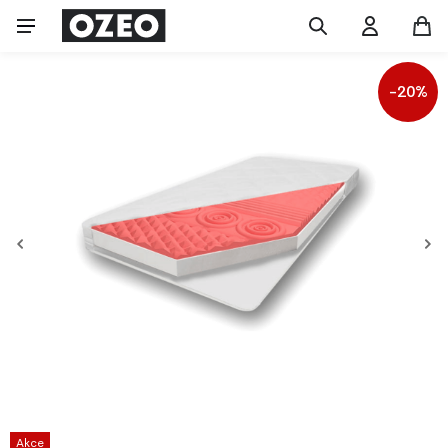
-20%
Akce