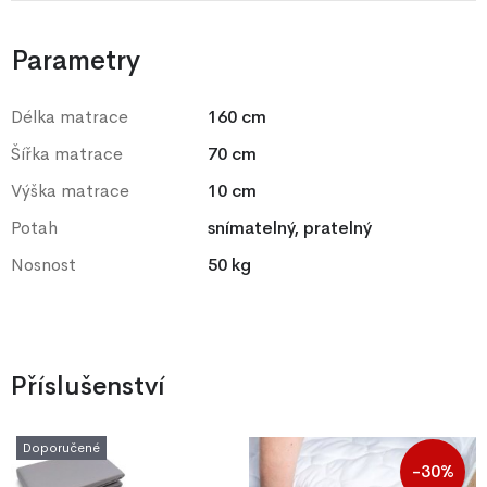
Parametry
Délka matrace
160 cm
Šířka matrace
70 cm
Výška matrace
10 cm
Potah
snímatelný, pratelný
Nosnost
50 kg
Příslušenství
Doporučené
-30%