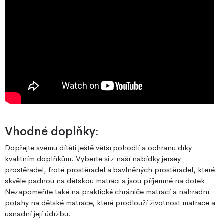
Vhodné doplňky:
Dopřejte svému dítěti ještě větší pohodlí a ochranu díky
kvalitním doplňkům. Vyberte si z naší nabídky
jersey
prostěradel
,
froté prostěradel
a
bavlněných prostěradel
, které
skvěle padnou na dětskou matraci a jsou příjemné na dotek.
Nezapomeňte také na praktické
chrániče matrací
a náhradní
potahy na dětské matrace
, které prodlouží životnost matrace a
usnadní její údržbu.