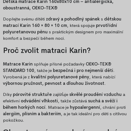
Dětská matrace Karin 160x80x10 cm – antialergická,
oboustranná, OEKO-TEX®
Dopřejte svému dítěti
zdravý a pohodlný spánek
s
dětskou
matrací Karin 160 × 80 × 10 cm
, která spojuje
prvotřídní
polyuretanovou pěnu
s praktickým designem pro maximální
komfort a bezpečí během noci.
Proč zvolit matraci Karin?
Matrace Karin
splňuje přísné požadavky
OEKO-TEX®
STANDARD 100
, takže je
bezpečná i pro nejmenší děti
.
Vyrobená je z
kvalitní polyuretanové pěny
, která nabízí
výbornou pružnost, pevnost a dlouhou životnost
.
Díky
pórovité struktuře
zajišťuje
skvělé proudění vzduchu
a
efektivní
odvádění vlhkosti
, takže zůstává
suchá a svěží i
během horkých nocí
. Matrace je
hypoalergenní
, chrání proti
alergiím, plísním a bakteriím
, a je tak ideální pro děti s citlivou
pokožkou.