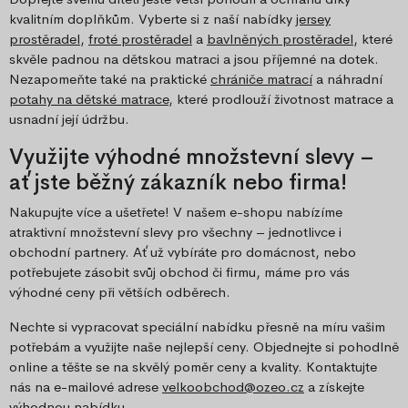
kvalitním doplňkům. Vyberte si z naší nabídky
jersey
prostěradel
,
froté prostěradel
a
bavlněných prostěradel
, které
skvěle padnou na dětskou matraci a jsou příjemné na dotek.
Nezapomeňte také na praktické
chrániče matrací
a náhradní
potahy na dětské matrace
, které prodlouží životnost matrace a
usnadní její údržbu.
Využijte výhodné množstevní slevy –
ať jste běžný zákazník nebo firma!
Nakupujte více a ušetřete! V našem e-shopu nabízíme
atraktivní množstevní slevy pro všechny – jednotlivce i
obchodní partnery. Ať už vybíráte pro domácnost, nebo
potřebujete zásobit svůj obchod či firmu, máme pro vás
výhodné ceny při větších odběrech.
Nechte si vypracovat speciální nabídku přesně na míru vašim
potřebám a využijte naše nejlepší ceny. Objednejte si pohodlně
online a těšte se na skvělý poměr ceny a kvality. Kontaktujte
nás na e-mailové adrese
velkoobchod@ozeo.cz
a získejte
výhodnou nabídku.