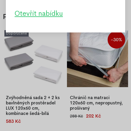
Otevřít nabídku
Příslušenství
Doporučené
-30%
Zvýhodněná sada 2 + 2 ks
Chránič na matraci
bavlněných prostěradel
120x60 cm, nepropustný,
LUX 120x60 cm,
prošívaný
kombinace šedá-bílá
202 Kč
288 Kč
Prošívaný nepropustný chránič
583 Kč
Sada 2+2 ks bavlněných
matrace 120x60 cm,
prostěradel LUX 120×60 cm v
voděodolný, antialergický,