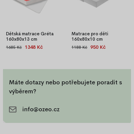
kompromisů!
Dětská matrace Gréta
Matrace pro děti
160x80x13 cm
160x80x10 cm
1348 Kč
950 Kč
1685 Kč
1188 Kč
Dětská matrace Gréta
Dětská pěnová matrace
160x80x13 cm, antialergická,
160x80x10 cm, antialergická,
oboustranná, se snímatelným a
oboustranná, se snímatelným a
pratelným potahem, OEKO-
pratelným potahem, OEKO-
TEX certifikace.
TEX certifikace.
Máte dotazy nebo potřebujete poradit s
výběrem?
info@ozeo.cz