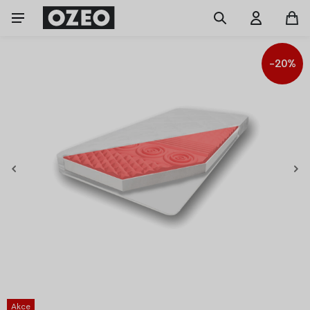
-20%
Akce