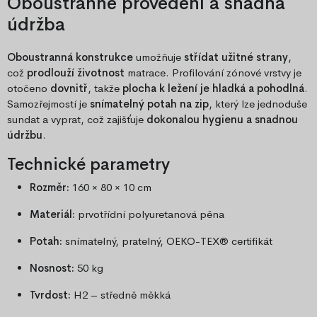
Oboustranné provedení a snadná
údržba
Oboustranná konstrukce
umožňuje
střídat užitné strany
,
což
prodlouží životnost
matrace. Profilování zónové vrstvy je
otočeno
dovnitř
, takže
plocha k ležení je hladká a pohodlná
.
Samozřejmostí je
snímatelný potah na zip
, který lze jednoduše
sundat a vyprat, což zajišťuje
dokonalou hygienu a snadnou
údržbu
.
Technické parametry
Rozměr:
160 × 80 × 10 cm
Materiál:
prvotřídní polyuretanová pěna
Potah:
snímatelný, pratelný, OEKO-TEX® certifikát
Nosnost:
50 kg
Tvrdost:
H2 – středně měkká