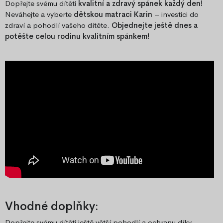
Dopřejte svému dítěti
kvalitní a zdravý spánek každý den!
Neváhejte a vyberte
dětskou matraci Karin
– investici do
zdraví a pohodlí vašeho dítěte.
Objednejte ještě dnes a
potěšte celou rodinu kvalitním spánkem!
Vhodné doplňky:
Dopřejte svému dítěti ještě větší pohodlí a ochranu díky