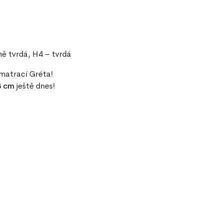
ě tvrdá, H4 – tvrdá
 matrací Gréta!
3 cm
ještě dnes!