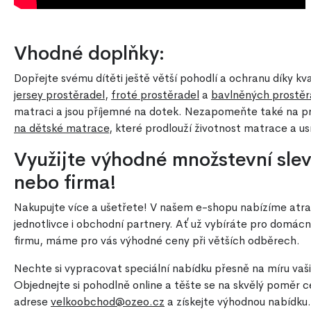
Vhodné doplňky:
Dopřejte svému dítěti ještě větší pohodlí a ochranu díky kv
jersey prostěradel
,
froté prostěradel
a
bavlněných prostěr
matraci a jsou příjemné na dotek. Nezapomeňte také na p
na dětské matrace
, které prodlouží životnost matrace a usn
Využijte výhodné množstevní slevy
nebo firma!
Nakupujte více a ušetřete! V našem e-shopu nabízíme atra
jednotlivce i obchodní partnery. Ať už vybíráte pro domácn
firmu, máme pro vás výhodné ceny při větších odběrech.
Nechte si vypracovat speciální nabídku přesně na míru vaši
Objednejte si pohodlně online a těšte se na skvělý poměr c
adrese
velkoobchod@ozeo.cz
a získejte výhodnou nabídku.