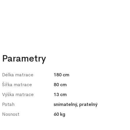
Výhodný set 180 x 200 cm
Parametry
Délka matrace
180 cm
Šířka matrace
80 cm
Výška matrace
13 cm
Potah
snímatelný, pratelný
Nosnost
60 kg