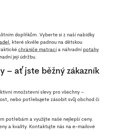
alitním doplňkům. Vyberte si z naší nabídky
adel
, které skvěle padnou na dětskou
raktické
chrániče matrací
a náhradní
potahy
adní její údržbu.
 – ať jste běžný zákazník
ktivní množstevní slevy pro všechny –
ost, nebo potřebujete zásobit svůj obchod či
m potřebám a využijte naše nejlepší ceny.
eny a kvality. Kontaktujte nás na e-mailové