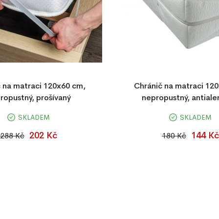
 na matraci 120x60 cm,
Chránič na matraci 12
ropustný, prošívaný
nepropustný, antiale
SKLADEM
SKLADEM
 nepropustný chránič matrace
Nepropustný chránič matrace 
, voděodolný, antialergický,
froté vrchní částí a spodní P
202 Kč
144 Kč
288 Kč
180 Kč
 pratelný do 95 °C, s gumičkami
Antialergický, hygienický, šetr
ro snadné uchycení.
opatřený gumičkami pro pevné
matraci. Pratelný při 6