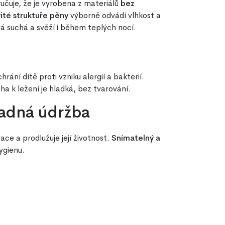
ručuje, že je vyrobena z materiálů
bez
ité struktuře pěny
výborně odvádí vlhkost a
á suchá a svěží i během teplých nocí.
chrání dítě proti vzniku alergií a bakterií.
a k ležení je hladká, bez tvarování.
adná údržba
ce a prodlužuje její životnost.
Snímatelný a
ygienu.