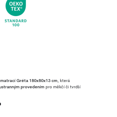
 matrací Gréta 180x80x13 cm
, která
ustranným provedením
pro měkčí či tvrdší
?