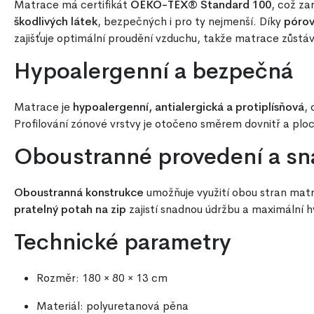
Matrace má certifikát
OEKO-TEX® Standard 100
, což za
škodlivých látek
, bezpečných i pro ty nejmenší. Díky
pórov
zajišťuje optimální proudění vzduchu, takže matrace zůstáv
Hypoalergenní a bezpečná
Matrace je
hypoalergenní, antialergická a protiplísňová
, 
Profilování zónové vrstvy je otočeno směrem dovnitř a ploch
Oboustranné provedení a sn
Oboustranná konstrukce
umožňuje využití obou stran matra
pratelný potah na zip
zajistí snadnou údržbu a maximální h
Technické parametry
Rozměr: 180 × 80 × 13 cm
Materiál: polyuretanová pěna