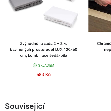
Zvýhodněná sada 2 + 2 ks
Chránič
bavlněných prostěradel LUX 120x60
nep
cm, kombinace šedá-bílá
Prošívaný
120x60 cm
SKLADEM
Sada 2+2 ks bavlněných prostěradel LUX
hygienický,
120×60 cm v šedo-bílé kombinaci. Kvalitní
583 Kč
p
100% bavlna s gumkou po obvodu zajistí
perfektní přizpůsobení matraci a pohodlný
spánek.
Související