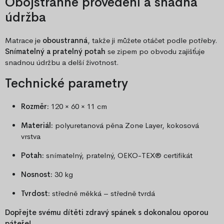
Obojstranné provedení a snadná
údržba
Matrace je
oboustranná
, takže ji můžete otáčet podle potřeby.
Snímatelný a pratelný potah
se zipem po obvodu zajišťuje
snadnou údržbu a delší životnost.
Technické parametry
Rozměr:
120 × 60 × 11 cm
Materiál:
polyuretanová pěna Zone Layer, kokosová
vrstva
Potah:
snímatelný, pratelný, OEKO-TEX® certifikát
Nosnost:
30 kg
Tvrdost:
středně měkká – středně tvrdá
Dopřejte svému dítěti zdravý spánek s dokonalou oporou
páteře!