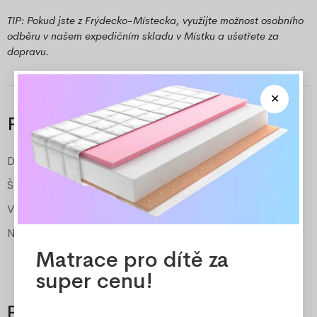
TIP: Pokud jste z Frýdecko-Místecka, využijte možnost osobního
odběru v našem expedičním skladu v Místku a ušetřete za
dopravu.
Parametry
Délka matrace
120 cm
Šířka matrace
60 cm
Výška matrace
11-12 cm
Nosnost
30 kg
Matrace pro dítě za
super cenu!
Příslušenství