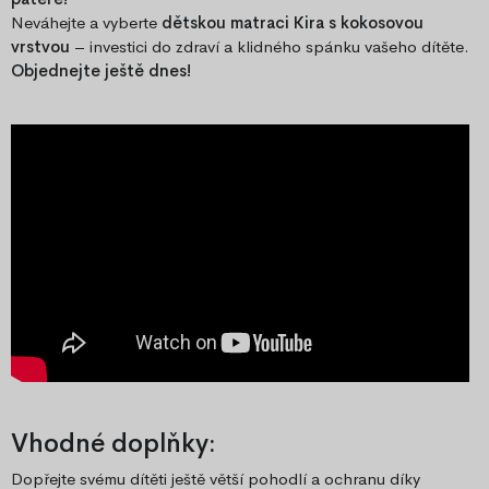
Neváhejte a vyberte
dětskou matraci Kira s kokosovou
vrstvou
– investici do zdraví a klidného spánku vašeho dítěte.
Objednejte ještě dnes!
Vhodné doplňky:
Dopřejte svému dítěti ještě větší pohodlí a ochranu díky