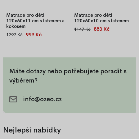
Matrace pro děti
Matrace pro děti
120x60x11 cm s latexem a
120x60x10 cm s latexem
kokosem
883 Kč
1147 Kč
Kombinace kvalitní pěny a
999 Kč
1297 Kč
Dětská matrace 120x60x11
latexu pro dokonalou oporu,
cm s kokosovou a latexovou
hygienu a pohodlí. Prodyšná,
vrstvou. Oboustranná,
antialergická matrace s
antialergická, s pratelným
pratelným potahem a
potahem na zip. Nabízí
certifikací OEKO-TEX®.
pevnou oporu i pružnost,
Ideální volba!
Máte dotazy nebo potřebujete poradit s
prodyšná a antibakteriální.
výběrem?
OEKO-TEX® certifikát,
nosnost 20 kg
info@ozeo.cz
Nejlepší nabídky