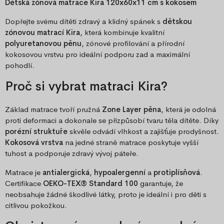
Dětská zónová matrace Kira 120x60x11 cm s kokosem
Dopřejte svému dítěti zdravý a klidný spánek s
dětskou
zónovou matrací Kira
, která kombinuje kvalitní
polyuretanovou pěnu
, zónové profilování a přírodní
kokosovou vrstvu pro ideální podporu zad a maximální
pohodlí.
Proč si vybrat matraci Kira?
Základ matrace tvoří pružná
Zone Layer pěna
, která je odolná
proti deformaci a dokonale se přizpůsobí tvaru těla dítěte. Díky
porézní struktuře
skvěle odvádí vlhkost a zajišťuje prodyšnost.
Kokosová vrstva
na jedné straně matrace poskytuje vyšší
tuhost a podporuje zdravý vývoj páteře.
Matrace je
antialergická
,
hypoalergenní
a
protiplísňová
.
Certifikace
OEKO-TEX® Standard 100
garantuje, že
neobsahuje žádné škodlivé látky, proto je ideální i pro děti s
citlivou pokožkou.