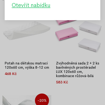
Otevřít nabídku
Doporučené
Potah na dětskou matraci
Zvýhodněná sada 2 + 2 ks
120x60 cm, výška 8-12 cm
bavlněných prostěradel
LUX 120x60 cm,
468 Kč
Prošívaný potah na dětskou
kombinace růžová-bílá
matraci 120x60 cm (výška 8–
583 Kč
Zvýhodněná sada 2+2 ks
12 cm) s obvodovým zipem,
bavlněných prostěradel LUX
pratelný na 40 °C, certifikace
120×60 cm v růžovo-bílé
OEKO-TEX®.
kombinaci. Kvalitní 100%
-20%
bavlna s gumkou po obvodu