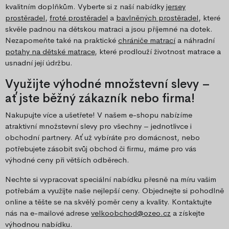
kvalitním doplňkům. Vyberte si z naší nabídky
jersey
prostěradel
,
froté prostěradel
a
bavlněných prostěradel
, které
skvěle padnou na dětskou matraci a jsou příjemné na dotek.
Nezapomeňte také na praktické
chrániče matrací
a náhradní
potahy na dětské matrace
, které prodlouží životnost matrace a
usnadní její údržbu.
Využijte výhodné množstevní slevy –
ať jste běžný zákazník nebo firma!
Nakupujte více a ušetřete! V našem e-shopu nabízíme
atraktivní množstevní slevy pro všechny – jednotlivce i
obchodní partnery. Ať už vybíráte pro domácnost, nebo
potřebujete zásobit svůj obchod či firmu, máme pro vás
výhodné ceny při větších odběrech.
Nechte si vypracovat speciální nabídku přesně na míru vašim
potřebám a využijte naše nejlepší ceny. Objednejte si pohodlně
online a těšte se na skvělý poměr ceny a kvality. Kontaktujte
nás na e-mailové adrese
velkoobchod@ozeo.cz
a získejte
výhodnou nabídku.