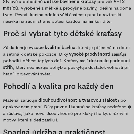
Stylové a pohodlné
dětské bavlněné kraťasy
pro věk
9–12
měsíců
. Vyrobené z měkké a prodyšné bavlny, ideální na doma
i ven. Pevná tkanina odolná vůči častému praní a roztomilá
nášivka na zadní straně potěší každou maminku i dítě.
Proč si vybrat tyto dětské kraťasy
Základem je
vysoce kvalitní bavlna
, která je příjemná na dotek
a šetrná k dětské pokožce. Díky
vysoké prodyšnosti
zajišťují
pohodlí i během teplých dní. Kraťasy mají
dokonale padnoucí
střih
, který neomezuje pohyb a poskytuje dostatek volnosti při
hraní i objevování světa.
Pohodlí a kvalita pro každý den
Materiál zaručuje
dlouhou životnost a tvarovou stálost
i po
opakovaném praní. Díky
pevné tkanině
se kraťasy nedeformují
a zůstávají jako nové. Jsou vhodné pro kluky i holky, s různými
motivy, které si děti zamilují.
Snadná údržba a praktičnost