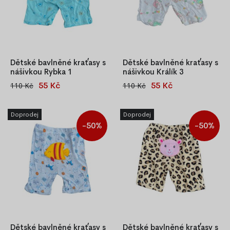
Dětské bavlněné kraťasy s
Dětské bavlněné kraťasy s
nášivkou Rybka 1
nášivkou Králík 3
55 Kč
55 Kč
110 Kč
110 Kč
Nádherné bavlněné kraťasy
Nádherné bavlněné kraťasy
pro děti ve věku 9-12 měsíců.
pro děti ve věku 9-12 měsíců.
Různé motivy pro kluky i
Různé motivy pro kluky i
Doprodej
Doprodej
holky. Nášivka je na zadní
holky. Nášivka je na zadní
-50%
-50%
straně.
straně.
Dětské bavlněné kraťasy s
Dětské bavlněné kraťasy s