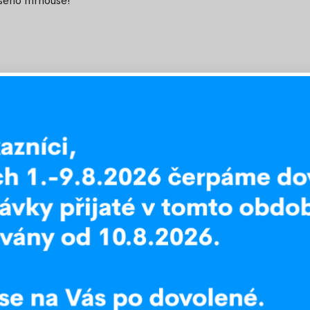
ašeho mrňouse!
 – ať jste běžný zákazník