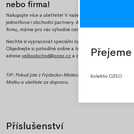
nebo firma!
Nakupujte více a ušetřete! V našem e-shopu nabízíme atra
jednotlivce i obchodní partnery. Ať už vybíráte pro domácn
firmu, máme pro vás výhodné ceny při větších odběrech.
Nechte si vypracovat speciální nabídku přesně na míru vaši
Objednejte si pohodlně online a těšte se na skvělý poměr c
Přejeme 
adrese
velkoobchod@ozeo.cz
a získejte výhodnou nabídku.
TIP: Pokud jste z Frýdecko-Místecka, využijte možnost oso
Kolektiv OZEO
Místku a ušetřete za dopravu.
Příslušenství