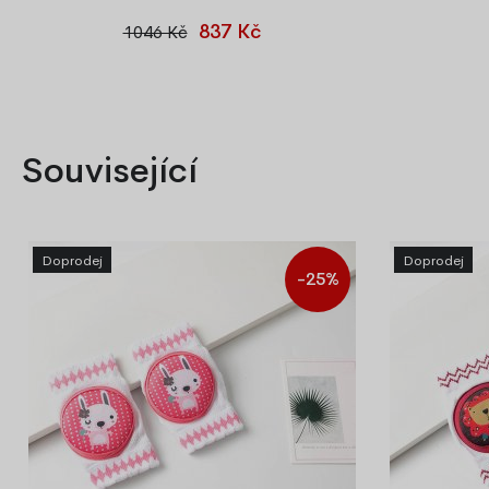
skládací, včetně polstrovaného lehátka,
837 Kč
1046 Kč
modrá
Související
Doprodej
Doprodej
-25%