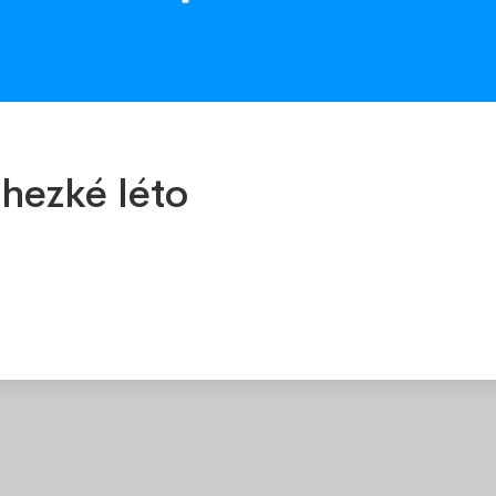
ktivní množstevní slevy pro všechny –
ost, nebo potřebujete zásobit svůj obchod či
m potřebám a využijte naše nejlepší ceny.
eny a kvality. Kontaktujte nás na e-mailové
hezké léto
bního odběru v našem expedičním skladu v