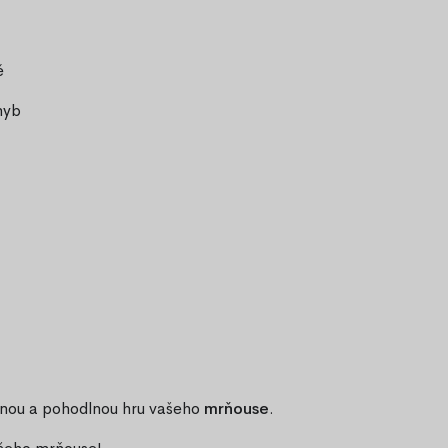
ě
hyb
ečnou a pohodlnou hru vašeho
mrňouse
.