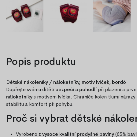
Popis produktu
Dětské nákoleníky / náloketníky, motiv lvíček, bordó
Dopřejte svému dítěti
bezpečí a pohodlí
při plazení a prvn
náloketníky
s motivem lvíčka. Chrániče kolen tlumí nárazy p
stabilitu a komfort při pohybu.
Proč si vybrat dětské nákole
Vyrobeno z
vysoce kvalitní prodyšné bavlny
(85% bavl