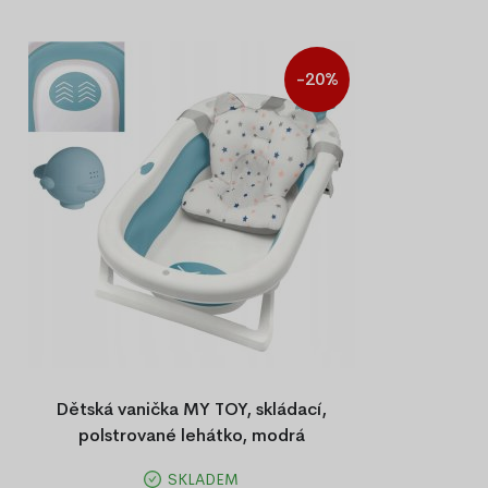
-20%
Dětská vanička MY TOY, skládací,
polstrované lehátko, modrá
SKLADEM
Dětská vanička ke koupání MY TOY,