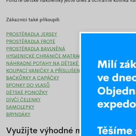
Pořiďte dětské nákoleníky ještě dnes a ochraňte kolínka v
Zákazníci také přikoupili:
PROSTĚRADLA JERSEY
PROSTĚRADLA FROTÉ
PROSTĚRADLA BAVLNĚNÁ
HYGIENICKÉ CHRÁNIČE MATRACÍ
NÁHRADNÍ POTAHY NA DĚTSKÉ MATRACE
KOUPACÍ VANIČKY A PŘÍSLUŠENSTVÍ
BAČKŮRKY A CAPÁČKY
SPONKY DO VLASŮ
DĚTSKÉ PONOŽKY
DÍVČÍ ČELENKY
SAMOLEPKY
BRYNDÁKY
Využijte výhodné množstevní slevy