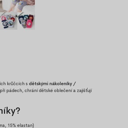
ích krůčcích s
dětskými nákoleníky /
ři pádech, chrání dětské oblečení a zajišťují
níky?
na, 15% elastan)