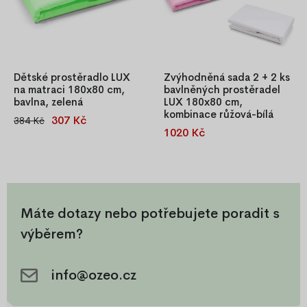
Dětské prostěradlo LUX
Zvýhodněná sada 2 + 2 ks
na matraci 180x80 cm,
bavlněných prostěradel
bavlna, zelená
LUX 180x80 cm,
kombinace růžová-bílá
307 Kč
384 Kč
Dětské napínací prostěradlo
1020 Kč
Kvalitní bavlněná prostěradla
LUX 180x80 cm, 100 %
LUX ze 100 % bavlny s
bavlna, zelené, s gumičkou
gumkou po obvodu, snadné
pro pevné držení na matraci.
nasazení a perfektní přilnavost
k matraci. Pohodlí a klidný
spánek pro vaše děti, barvy
Máte dotazy nebo potřebujete poradit s
ladící s každým dětským
výběrem?
povlečením.
info@ozeo.cz