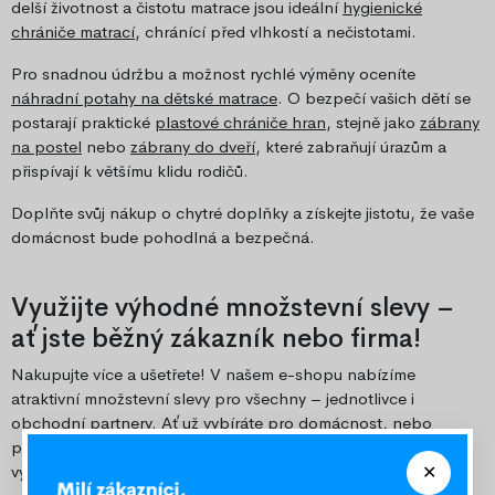
delší životnost a čistotu matrace jsou ideální
hygienické
chrániče matrací
, chránící před vlhkostí a nečistotami.
Pro snadnou údržbu a možnost rychlé výměny oceníte
náhradní potahy na dětské matrace
. O bezpečí vašich dětí se
postarají praktické
plastové chrániče hran
, stejně jako
zábrany
na postel
nebo
zábrany do dveří
, které zabraňují úrazům a
přispívají k většímu klidu rodičů.
Doplňte svůj nákup o chytré doplňky a získejte jistotu, že vaše
domácnost bude pohodlná a bezpečná.
Využijte výhodné množstevní slevy –
ať jste běžný zákazník nebo firma!
Nakupujte více a ušetřete! V našem e-shopu nabízíme
atraktivní množstevní slevy pro všechny – jednotlivce i
obchodní partnery. Ať už vybíráte pro domácnost, nebo
potřebujete zásobit svůj obchod či firmu, máme pro vás
výhodné ceny při větších odběrech.