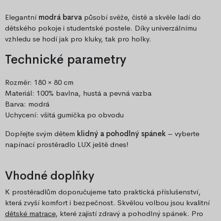
Elegantní
modrá barva
působí svěže, čistě a skvěle ladí do
dětského pokoje i studentské postele. Díky univerzálnímu
vzhledu se hodí jak pro kluky, tak pro holky.
Technické parametry
Rozměr: 180 × 80 cm
Materiál: 100% bavlna, hustá a pevná vazba
Barva: modrá
Uchycení: všitá gumička po obvodu
Dopřejte svým dětem
klidný a pohodlný spánek
– vyberte
napínací prostěradlo LUX ještě dnes!
Vhodné doplňky
K prostěradlům doporučujeme tato praktická příslušenství,
která zvyší komfort i bezpečnost. Skvělou volbou jsou kvalitní
dětské matrace
, které zajistí zdravý a pohodlný spánek. Pro