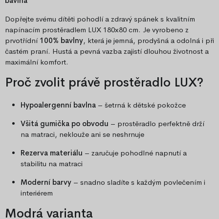
bavlna
Dopřejte svému dítěti pohodlí a zdravý spánek s kvalitním
napínacím prostěradlem LUX 180x80 cm. Je vyrobeno z
prvotřídní
100% bavlny
, která je jemná, prodyšná a odolná i při
častém praní. Hustá a pevná vazba zajistí dlouhou životnost a
maximální komfort.
Proč zvolit právě prostěradlo LUX?
Hypoalergenní bavlna
– šetrná k dětské pokožce
Všitá gumička po obvodu
– prostěradlo perfektně drží
na matraci, neklouže ani se neshrnuje
Rezerva materiálu
– zaručuje pohodlné napnutí a
stabilitu na matraci
Moderní barvy
– snadno sladíte s každým povlečením i
interiérem
Modrá varianta