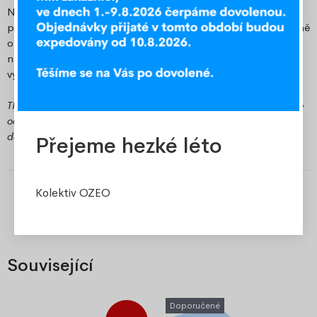
Nechte si vypracovat speciální nabídku přesně na míru vašim
potřebám a využijte naše nejlepší ceny. Objednejte si pohodlně
online a těšte se na skvělý poměr ceny a kvality. Kontaktujte
nás na e-mailové adrese
velkoobchod@ozeo.cz
a získejte
výhodnou nabídku.
TIP: Pokud jste z Frýdecko-Místecka, využijte možnost osobního
odběru v našem expedičním skladu v Místku a ušetřete za
dopravu.
Přejeme hezké léto
Kolektiv OZEO
Související
Doporučené