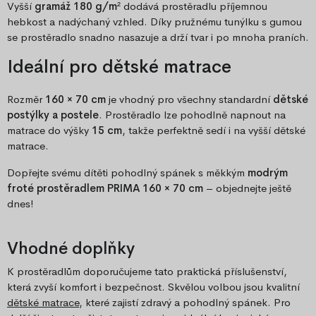
Vyšší
gramáž 180 g/m²
dodává prostěradlu příjemnou
hebkost a nadýchaný vzhled. Díky pružnému tunýlku s gumou
se prostěradlo snadno nasazuje a drží tvar i po mnoha praních.
Ideální pro dětské matrace
Rozměr
160 × 70 cm
je vhodný pro všechny standardní
dětské
postýlky a postele
. Prostěradlo lze pohodlně napnout na
matrace do výšky
15 cm
, takže perfektně sedí i na vyšší dětské
matrace.
Dopřejte svému dítěti pohodlný spánek s měkkým
modrým
froté prostěradlem PRIMA 160 × 70 cm
– objednejte ještě
dnes!
Vhodné doplňky
K prostěradlům doporučujeme tato praktická příslušenství,
která zvyší komfort i bezpečnost. Skvělou volbou jsou kvalitní
dětské matrace
, které zajistí zdravý a pohodlný spánek. Pro