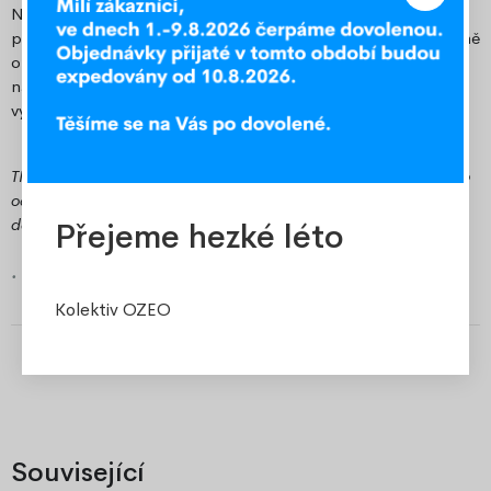
Nechte si vypracovat speciální nabídku přesně na míru vašim
potřebám a využijte naše nejlepší ceny. Objednejte si pohodlně
online a těšte se na skvělý poměr ceny a kvality. Kontaktujte
nás na e-mailové adrese
velkoobchod@ozeo.cz
a získejte
výhodnou nabídku.
TIP: Pokud jste z Frýdecko-Místecka, využijte možnost osobního
odběru v našem expedičním skladu v Místku a ušetřete za
dopravu.
Přejeme hezké léto
.
Kolektiv OZEO
Související