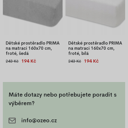
hygienu.
Dětské prostěradlo PRIMA
Dětské prostěradlo PRIMA
na matraci 160x70 cm,
na matraci 160x70 cm,
froté, šedá
froté, bílá
194 Kč
194 Kč
243 Kč
243 Kč
Dětské napínací prostěradlo
Hebké dětské napínací froté
PRIMA 160x70 cm, froté,
prostěradlo 180 g/m²,
šedá, s gumičkou pro pevné
příjemné na omak, s gumičkou
držení na matraci, 82 % bavlna,
pro pevné napnutí na matraci.
18 % polyester.
Máte dotazy nebo potřebujete poradit s
výběrem?
info@ozeo.cz