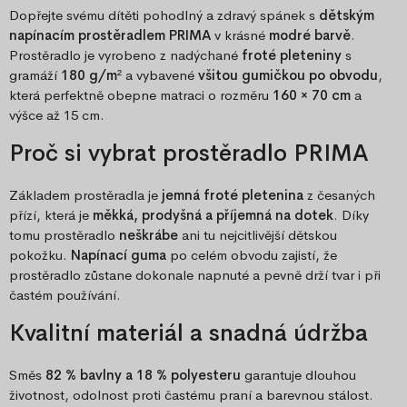
Dopřejte svému dítěti pohodlný a zdravý spánek s
dětským
napínacím prostěradlem PRIMA
v krásné
modré barvě
.
Prostěradlo je vyrobeno z nadýchané
froté pleteniny
s
gramáží
180 g/m²
a vybavené
všitou gumičkou po obvodu
,
která perfektně obepne matraci o rozměru
160 × 70 cm
a
výšce až 15 cm.
Proč si vybrat prostěradlo PRIMA
Základem prostěradla je
jemná froté pletenina
z česaných
přízí, která je
měkká, prodyšná a příjemná na dotek
. Díky
tomu prostěradlo
neškrábe
ani tu nejcitlivější dětskou
pokožku.
Napínací guma
po celém obvodu zajistí, že
prostěradlo zůstane dokonale napnuté a pevně drží tvar i při
častém používání.
Kvalitní materiál a snadná údržba
Směs
82 % bavlny a 18 % polyesteru
garantuje dlouhou
životnost, odolnost proti častému praní a barevnou stálost.