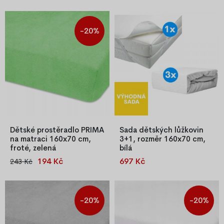
-20%
Dětské prostěradlo PRIMA
Sada dětských lůžkovin
na matraci 160x70 cm,
3+1, rozměr 160x70 cm,
froté, zelená
bílá
194 Kč
697 Kč
243 Kč
Dětské napínací prostěradlo
Praktická sada dětských
PRIMA 160x70 cm, froté,
lůžkovin 3+1 pro matrace
zelená, s gumičkou pro pevné
160×70 cm. Obsahuje 3 ks
držení na matraci, 82 % bavlna,
bílého froté prostěradla a 1 ks
-20%
-20%
18 % polyester.
nepropustného chrániče
matrace pro pohodlí a