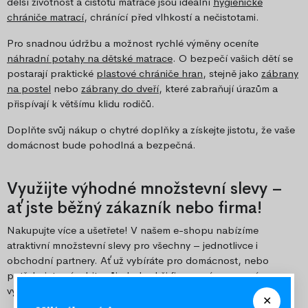
delší životnost a čistotu matrace jsou ideální
hygienické
chrániče matrací
, chránící před vlhkostí a nečistotami.
Pro snadnou údržbu a možnost rychlé výměny oceníte
náhradní potahy na dětské matrace
. O bezpečí vašich dětí se
postarají praktické
plastové chrániče hran
, stejně jako
zábrany
na postel
nebo
zábrany do dveří
, které zabraňují úrazům a
přispívají k většímu klidu rodičů.
Doplňte svůj nákup o chytré doplňky a získejte jistotu, že vaše
domácnost bude pohodlná a bezpečná.
Využijte výhodné množstevní slevy –
ať jste běžný zákazník nebo firma!
Nakupujte více a ušetřete! V našem e-shopu nabízíme
atraktivní množstevní slevy pro všechny – jednotlivce i
obchodní partnery. Ať už vybíráte pro domácnost, nebo
potřebujete zásobit svůj obchod či firmu, máme pro vás
výhodné ceny při větších odběrech.