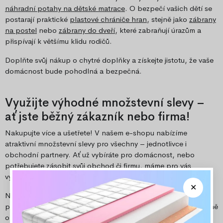
náhradní potahy na dětské matrace
. O bezpečí vašich dětí se
postarají praktické
plastové chrániče hran
, stejně jako
zábrany
na postel
nebo
zábrany do dveří
, které zabraňují úrazům a
přispívají k většímu klidu rodičů.
Doplňte svůj nákup o chytré doplňky a získejte jistotu, že vaše
domácnost bude pohodlná a bezpečná.
Využijte výhodné množstevní slevy –
ať jste běžný zákazník nebo firma!
Nakupujte více a ušetřete! V našem e-shopu nabízíme
atraktivní množstevní slevy pro všechny – jednotlivce i
obchodní partnery. Ať už vybíráte pro domácnost, nebo
potřebujete zásobit svůj obchod či firmu, máme pro vás
výhodné ceny při větších odběrech.
Nechte si vypracovat speciální nabídku přesně na míru vašim
potřebám a využijte naše nejlepší ceny. Objednejte si pohodlně
online a těšte se na skvělý poměr ceny a kvality. Kontaktujte