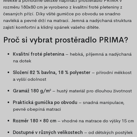
Měkké a pohodlné dětské napínací prostěradlo PRIMA v
rozměru 180x80 cm je vyrobeno z kvalitní froté pleteniny z
česaných přízí. Díky všité gumičce po obvodu se snadno
navléká a pevně drží na matraci. Jemná a nadýchaná struktura
zajistí komfortní a klidný spánek vašeho dítěte.
Proč si vybrat prostěradlo PRIMA?
Kvalitní froté pletenina
– hebká, příjemná a nadýchaná
na dotek
Složení 82 % bavlna, 18 % polyester
– přírodní měkkost
a vyšší odolnost
Gramáž 180 g/m²
– hustý materiál pro dlouhou životnost
Praktická gumička po obvodu
– snadná manipulace,
pevně obepíná matraci
Rozměr 180 × 80 cm
– vhodné na matrace do výšky 15 cm
Dostupné v různých velikostech
– od dětských postýlek