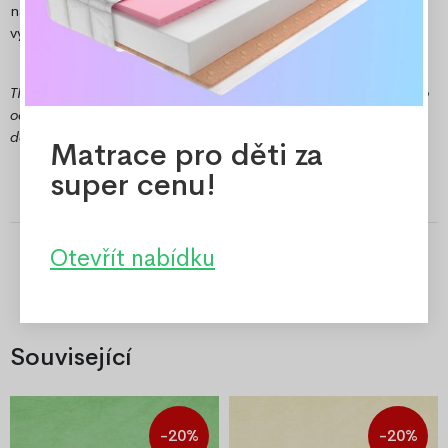
nás na e-mailové adrese
velkoobchod@ozeo.cz
a získejte
výhodnou nabídku.
TIP: Pokud jste z Frýdecko-Místecka, využijte možnost osobního
odběru v našem expedičním skladu v Místku a ušetřete za
dopravu.
Matrace pro děti za
super cenu!
Otevřít nabídku
Související
-20%
-20%