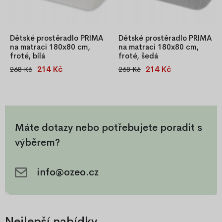
Dětské prostěradlo PRIMA
Dětské prostěradlo PRIMA
na matraci 180x80 cm,
na matraci 180x80 cm,
froté, bílá
froté, šedá
214 Kč
214 Kč
268 Kč
268 Kč
Bílé dětské napínací
Napínací dětské prostěradlo z
prostěradlo PRIMA 180x80
jemného froté, šedé, 82 %
cm z froté, 82% bavlna, 18%
bavlna, 18 % polyester, s
polyester. Nadýchané a
gumičkou pro snadné napnutí
příjemné na omak, s gumkou
na matraci.
po obvodu pro perfektní
Máte dotazy nebo potřebujete poradit s
přizpůsobení matraci.
výběrem?
info@ozeo.cz
Nejlepší nabídky