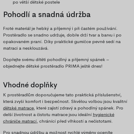
po větší dětské postele
Pohodlí a snadná údržba
Froté materiál je hebký a příjemný i při častém používání.
Prostěradlo se snadno udržuje, dobře drží tvar a barvu i po
opakovaném praní. Díky praktické gumičce pevně sedí na
matraci a nesklouzává.
Dopřejte svému dítěti pohodlný a příjemný spánek –
objednejte dětské prostěradlo PRIMA ještě dnes!
Vhodné doplňky
K prostěradlům doporučujeme tato praktická příslušenství,
která zvyší komfort i bezpečnost. Skvělou volbou jsou kvalitní
dětské matrace
, které zajistí zdravý a pohodlný spánek. Pro
delší životnost a čistotu matrace jsou ideální
hygienické
chrániče matrací
, chránící před vlhkostí a nečistotami.
Pro snadnou údržbu a možnost rychlé výměny oceníte