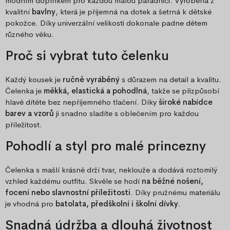
módním doplňkem pro každou malou parádnici. Vyrobená z
kvalitní
bavlny
, která je příjemná na dotek a šetrná k dětské
pokožce. Díky univerzální velikosti dokonale padne dětem
různého věku.
Proč si vybrat tuto čelenku
Každý kousek je
ručně vyráběný
s důrazem na detail a kvalitu.
Čelenka je
měkká, elastická a pohodlná
, takže se přizpůsobí
hlavě dítěte bez nepříjemného tlačení. Díky
široké nabídce
barev a vzorů
ji snadno sladíte s oblečením pro každou
příležitost.
Pohodlí a styl pro malé princezny
Čelenka s mašlí krásně drží tvar, neklouže a dodává roztomilý
vzhled každému outfitu. Skvěle se hodí
na běžné nošení,
focení nebo slavnostní příležitosti
. Díky pružnému materiálu
je vhodná pro
batolata, předškolní i školní dívky
.
Snadná údržba a dlouhá životnost