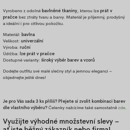
Vyrobeno z odolné
bavlněné tkaniny
, kterou lze
prát v
pračce
bez ztráty tvaru a barvy. Materiál je příjemný, prodyšný
a ideální i pro citlivou pokožku.
Materiál:
bavlna
Velikost:
univerzální
Výroba:
ruční
Údržba:
lze prát v pračce
Dostupné varianty:
široký výběr barev a vzorů
Dodejte outfitu své malé slečny styl a jemnou eleganci –
objednejte ještě dnes!
Je pro Vás sada 3 ks příliš? Přejete si zvolit kombinaci barev
dle vlastního výběru?
Čelenky nabízíme také samostatně
zde
.
Využijte výhodné množstevní slevy –
ať jste běžný zákazník nebo firma!