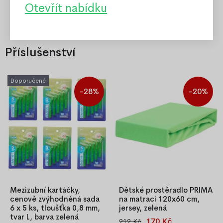
Otevřít nabídku
Příslušenství
Doporučené
-28%
-20%
Mezizubní kartáčky,
Dětské prostěradlo PRIMA
cenově zvýhodněná sada
na matraci 120x60 cm,
6 x 5 ks, tloušťka 0,8 mm,
jersey, zelená
tvar L, barva zelená
170 Kč
212 Kč
Dětské napínací prostěradlo