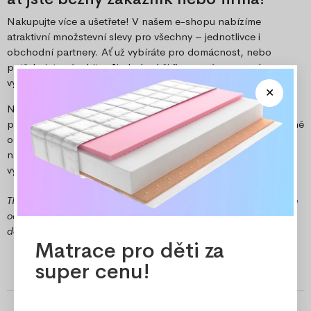
Nakupujte více a ušetřete! V našem e-shopu nabízíme
atraktivní množstevní slevy pro všechny – jednotlivce i
obchodní partnery. Ať už vybíráte pro domácnost, nebo
potřebujete zásobit svůj obchod či firmu, máme pro vás
výhodné ceny při větších odběrech.
Nechte si vypracovat speciální nabídku přesně na míru vašim
potřebám a využijte naše nejlepší ceny. Objednejte si pohodlně
online a těšte se na skvělý poměr ceny a kvality. Kontaktujte
nás na e-mailové adrese
velkoobchod@ozeo.cz
a získejte
výhodnou nabídku.
TIP: Pokud jste z Frýdecko-Místecka, využijte možnost osobního
odběru v našem expedičním skladu v Místku a ušetřete za
dopravu.
Matrace pro děti za
super cenu!