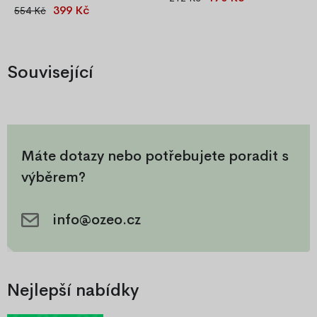
399 Kč
554 Kč
Cenově výhodná sada 30
PRIMA z jemného a
mezizubních kartáčků (6×5 ks)
prodyšného jersey materiálu
o tloušťce 0,8 mm. Tvar L pro
100% bavlna, měkké a šetrné
snadné čištění i zadních zubů.
k citlivé dětské pokožce. S
Související
Vhodné pro běžnou hygienu,
praktickou gumičkou po
rovnátka i citlivé dásně.
celém obvodu, vhodné na
matrace do 15 cm.
Máte dotazy nebo potřebujete poradit s
výběrem?
info@ozeo.cz
Nejlepší nabídky