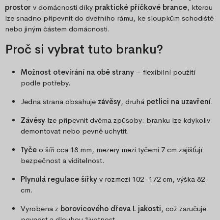
prostor
v domácnosti díky
praktické příčkové brance
, kterou
lze snadno připevnit do dveřního rámu, ke sloupkům schodiště
nebo jiným částem domácnosti.
Proč si vybrat tuto branku?
Možnost otevírání na obě strany
– flexibilní použití
podle potřeby.
Jedna strana obsahuje
závěsy
, druhá
petlici na uzavření
.
Závěsy
lze připevnit dvěma způsoby: branku lze kdykoliv
demontovat nebo pevně uchytit.
Tyče
o šíři cca 18 mm, mezery mezi tyčemi 7 cm zajišťují
bezpečnost a viditelnost.
Plynulá regulace šířky
v rozmezí 102–172 cm, výška 82
cm.
Vyrobena z
borovicového dřeva I. jakosti
, což zaručuje
pevnost a dlouhou životnost.