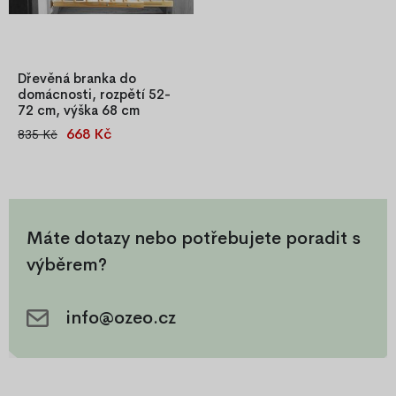
Dřevěná branka do
domácnosti, rozpětí 52-
72 cm, výška 68 cm
668 Kč
835 Kč
Dřevěná bezpečnostní
zábrana z borovicového dřeva
s nastavitelnou šířkou 52–72
cm a výškou 68 cm. Praktická
příčková branka pro dveře či
schodiště, snadná montáž a
Máte dotazy nebo potřebujete poradit s
pevné zpracování.
výběrem?
info@ozeo.cz