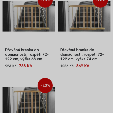
Dřevěná branka do
Dřevěná branka do
domácnosti, rozpětí 72-
domácnosti, rozpětí 72-
122 cm, výška 68 cm
122 cm, výška 74 cm
738 Kč
869 Kč
923 Kč
1086 Kč
Dřevěná bezpečnostní
Dřevěná bezpečnostní
zábrana z borovice s plynulou
zábrana z borovice s
regulací šířky 72–122 cm a
regulovatelnou šířkou 72–122
výškou 68 cm. Praktická
cm a výškou 74 cm. Praktická
-20%
branka pro dveře a schodiště,
branka pro dveře či
snadná montáž a vysoká
schodiště, snadná montáž a
kvalita zpracování.
kvalitní zpracování.