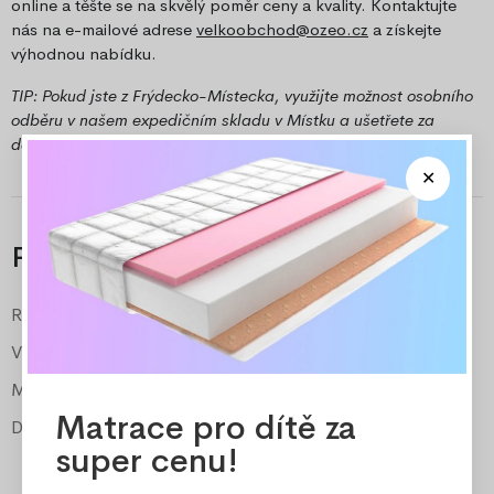
online a těšte se na skvělý poměr ceny a kvality. Kontaktujte
nás na e-mailové adrese
velkoobchod@ozeo.cz
a získejte
výhodnou nabídku.
TIP: Pokud jste z Frýdecko-Místecka, využijte možnost osobního
odběru v našem expedičním skladu v Místku a ušetřete za
dopravu.
Parametry
Rozpětí
102-172 cm
Výška
82 cm
Materiál
masiv borovice
Matrace pro dítě za
Dodáváno v
v demontu
super cenu!