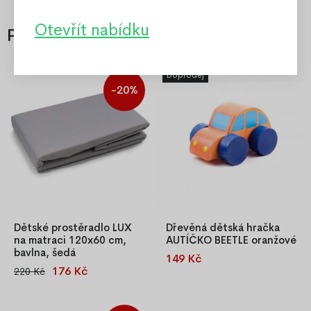
Otevřít nabídku
Příslušenství
Doprodej
-20%
Dětské prostěradlo LUX
Dřevěná dětská hračka
na matraci 120x60 cm,
AUTÍČKO BEETLE oranžové
bavlna, šedá
149 Kč
Závodění, cestování a skvělá
176 Kč
220 Kč
Šedé dětské napínací
dobrodružství! Naše dřevěné
prostěradlo LUX 120x60 cm z
autíčko je skvělou příležitostí,
100% bavlny. Hustá vazba a
jak si hrát společně se svým