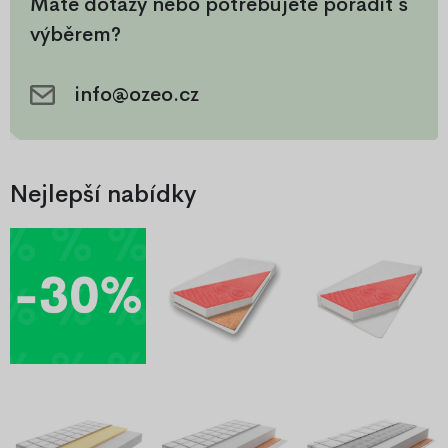
Máte dotazy nebo potřebujete poradit s
kreativitu a schopnost
úžasnou ozdobou nejen
výběrem?
koncentrace a hlavně dělá
dětského pokoje!
radost!
info@ozeo.cz
Nejlepší nabídky