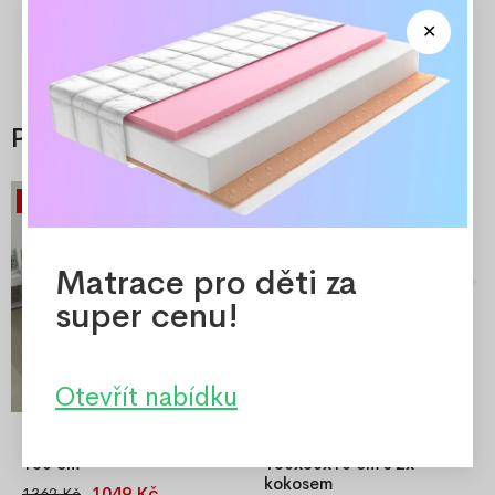
Příslušenství
Akce
Akce
-23%
-20%
Matrace pro děti za
super cenu!
Otevřít nabídku
Zábrana na postel Teddy
Matrace pro děti
180 cm
180x80x10 cm s 2x
kokosem
1049 Kč
1362 Kč