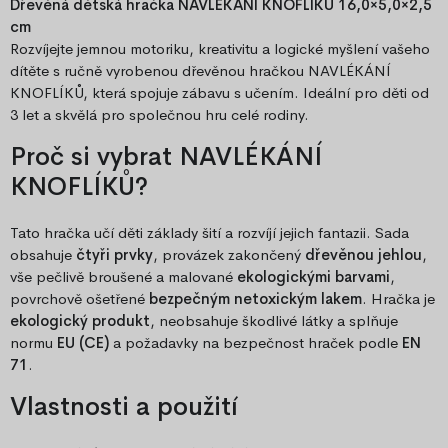
Dřevěná dětská hračka NAVLÉKÁNÍ KNOFLÍKŮ 16,0×5,0×2,5
cm
Rozvíjejte jemnou motoriku, kreativitu a logické myšlení vašeho
dítěte s ručně vyrobenou dřevěnou hračkou NAVLÉKÁNÍ
KNOFLÍKŮ, která spojuje zábavu s učením. Ideální pro děti od
3 let a skvělá pro společnou hru celé rodiny.
Proč si vybrat NAVLÉKÁNÍ
KNOFLÍKŮ?
Tato hračka učí děti základy šití a rozvíjí jejich fantazii. Sada
obsahuje
čtyři prvky
, provázek zakončený
dřevěnou jehlou
,
vše pečlivě broušené a malované
ekologickými barvami
,
povrchově ošetřené
bezpečným netoxickým lakem
. Hračka je
ekologický produkt
, neobsahuje škodlivé látky a splňuje
normu
EU (CE)
a požadavky na bezpečnost hraček podle
EN
71
.
Vlastnosti a použití