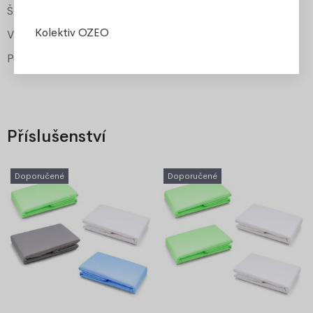
Šířka matrace
90 cm
Kolektiv OZEO
Výška matrace
10 cm
Potah
snímatelný, pratelný
Příslušenství
Doporučené
Doporučené