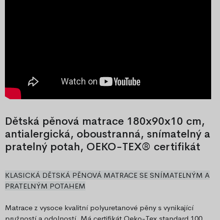
Dětská pěnová matrace 180x90x10 cm,
antialergická, oboustranná, snímatelný a
pratelný potah, OEKO-TEX® certifikát
KLASICKÁ DĚTSKÁ PĚNOVÁ MATRACE SE SNÍMATELNÝM A
PRATELNÝM POTAHEM
Matrace z vysoce kvalitní polyuretanové pěny s vynikající
pružností a odolností. Má certifikát Oeko-Tex standard 100,