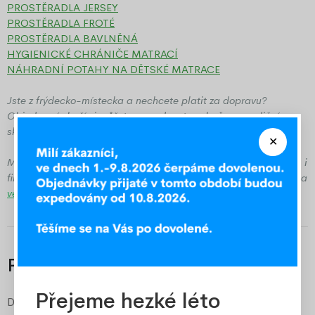
PROSTĚRADLA JERSEY
PROSTĚRADLA FROTÉ
PROSTĚRADLA BAVLNĚNÁ
HYGIENICKÉ CHRÁNIČE MATRACÍ
NÁHRADNÍ POTAHY NA DĚTSKÉ MATRACE
Jste z frýdecko-místecka a nechcete platit za dopravu?
Objednané zboží si můžete vyzvednout osobně v expedičním
skladě ve Frýdku-Místku.
Máte zájem o větší množství za výhodnější cenu? Obchodníkům i
firmám vypracujeme
velkoobchodní nabídku
. Kontaktujte nás na
velkoobchod@ozeo.cz
Parametry
Přejeme hezké léto
Délka matrace
180 cm