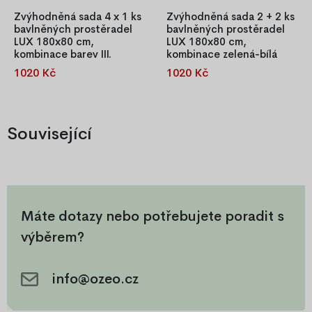
Zvýhodněná sada 4 x 1 ks
Zvýhodněná sada 2 + 2 ks
bavlněných prostěradel
bavlněných prostěradel
LUX 180x80 cm,
LUX 180x80 cm,
kombinace barev III.
kombinace zelená-bílá
1020 Kč
1020 Kč
Zvýhodněná sada 4 ks
Sada 2 + 2 ks bavlněných
bavlněných prostěradel LUX
prostěradel LUX 180×80 cm,
180×80 cm v kombinaci barev
barevná kombinace zelená-
III. Kvalitní 100% bavlna s
bílá, ze 100 % bavlny s
Související
gumkou po obvodu pro
gumkou po obvodu. Snadné
pohodlné a pevné uchycení
nasazení, pevné držení na
na matraci.
matraci a pohodlí pro klidný
spánek vašich dětí.
Máte dotazy nebo potřebujete poradit s
výběrem?
info@ozeo.cz