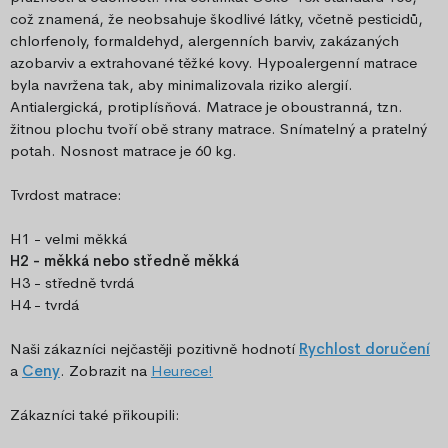
což znamená, že neobsahuje škodlivé látky, včetně pesticidů,
chlorfenoly, formaldehyd, alergenních barviv, zakázaných
azobarviv a extrahované těžké kovy. Hypoalergenní matrace
byla navržena tak, aby minimalizovala riziko alergií.
Antialergická, protiplísňová. Matrace je oboustranná, tzn.
žitnou plochu tvoří obě strany matrace. Snímatelný a pratelný
potah.
Nosnost matrace je 60 kg.
Tvrdost matrace:
H1 - velmi měkká
H2 - měkká nebo středně měkká
H3 - středně tvrdá
H4 - tvrdá
Naši zákazníci nejčastěji pozitivně hodnotí
Rychlost doručení
a
Ceny
. Zobrazit na
Heurece!
Zákazníci také přikoupili: