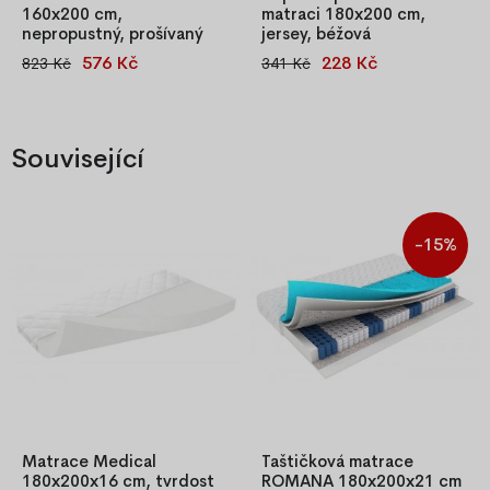
160x200 cm,
matraci 180x200 cm,
nepropustný, prošívaný
jersey, béžová
576 Kč
228 Kč
823 Kč
341 Kč
Prošívaný chránič matrace
Béžové napínací prostěradlo z
160x200 cm, nepropustný,
materiálu Jersey 180x200 cm,
voděodolný, antialergický a
100% bavlna. Pružná gumka
pratelný, s gumičkami pro
po obvodu zajišťuje pevné
Související
snadné uchycení.
uchycení na matraci.
-15%
Matrace Medical
Taštičková matrace
180x200x16 cm, tvrdost
ROMANA 180x200x21 cm