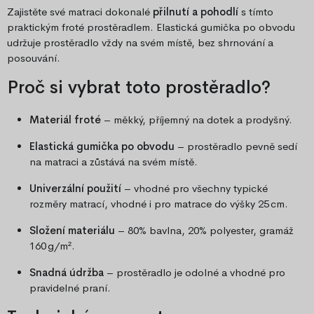
Zajistěte své matraci dokonalé
přilnutí a pohodlí
s tímto
praktickým froté prostěradlem. Elastická gumička po obvodu
udržuje prostěradlo vždy na svém místě, bez shrnování a
posouvání.
Proč si vybrat toto prostěradlo?
Materiál froté
– měkký, příjemný na dotek a prodyšný.
Elastická gumička po obvodu
– prostěradlo pevně sedí
na matraci a zůstává na svém místě.
Univerzální použití
– vhodné pro všechny typické
rozměry matrací, vhodné i pro matrace do výšky 25 cm.
Složení materiálu
– 80% bavlna, 20% polyester, gramáž
160 g/m².
Snadná údržba
– prostěradlo je odolné a vhodné pro
pravidelné praní.