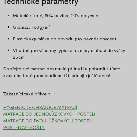
Technické parametry
Materiál: froté, 80% bavlna, 20% polyester
Gramáž: 160 g/m²
Elastická gumička po obvodu pro pevné uchycení
Vhodné pro všechny typické rozměry matrací do výšky
25 cm
Dopřejte své matraci
dokonalé přilnutí a pohodlí
s tímto
kvalitním froté prostěradlem. Objednejte ještě dnes!
Zákazníci také přikoupili:
HYGIENICKÉ CHRÁNIČE MATRACÍ
MATRACE DO JEDNOLŮŽKOVÝCH POSTELÍ
MATRACE DO DVOULŮŽKOVÝCH POSTELÍ
POSTELOVÉ ROŠTY