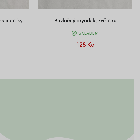
 s puntíky
Bavlněný bryndák, zvířátka
SKLADEM
ejmenší.
Vzorovaný bryndáček pro nejmenší.
128 Kč