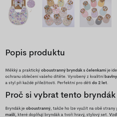
Popis produktu
Měkký a praktický
oboustranný bryndák s čelenkami
je id
ochranu oblečení vašeho dítěte. Vyrobený z kvalitní
bavlny
a styl při každé příležitosti. Perfektní pro děti
do 2 let
.
Proč si vybrat tento bryndák
Bryndák je
oboustranný
, takže ho lze využít na obě stran
mašlí
, které doplňují bryndák a tvoří hravý, stylový set.
Vzd