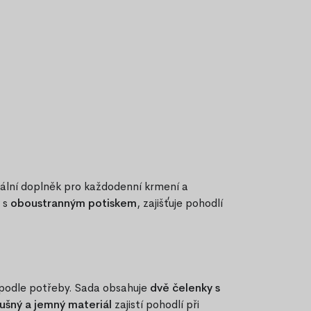
eální doplněk pro každodenní krmení a
s
oboustranným potiskem
, zajišťuje pohodlí
y podle potřeby. Sada obsahuje
dvě čelenky s
ušný a jemný materiál
zajistí pohodlí při