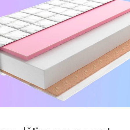
ejte ještě dnes!
 – ať jste běžný zákazník
ktivní množstevní slevy pro všechny –
ost, nebo potřebujete zásobit svůj obchod či
m potřebám a využijte naše nejlepší ceny.
eny a kvality. Kontaktujte nás na e-mailové
bního odběru v našem expedičním skladu v