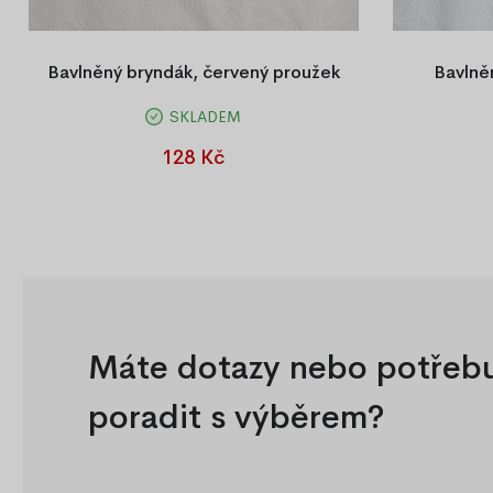
Bavlněný bryndák, červený proužek
Bavlně
SKLADEM
Vzorovaný bryndáček pro nejmenší.
Vzorova
128 Kč
Máte dotazy nebo potřeb
poradit s výběrem?