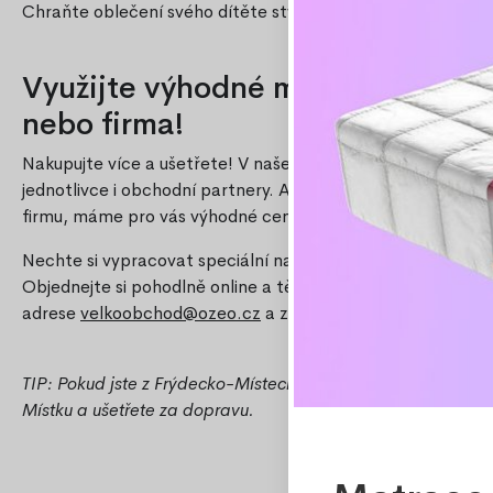
Chraňte oblečení svého dítěte stylově a prakticky – objedn
Využijte výhodné množstevní slevy
nebo firma!
Nakupujte více a ušetřete! V našem e-shopu nabízíme atra
jednotlivce i obchodní partnery. Ať už vybíráte pro domácn
firmu, máme pro vás výhodné ceny při větších odběrech.
Nechte si vypracovat speciální nabídku přesně na míru vaši
Objednejte si pohodlně online a těšte se na skvělý poměr c
adrese
velkoobchod@ozeo.cz
a získejte výhodnou nabídku.
TIP: Pokud jste z Frýdecko-Místecka, využijte možnost oso
Místku a ušetřete za dopravu.