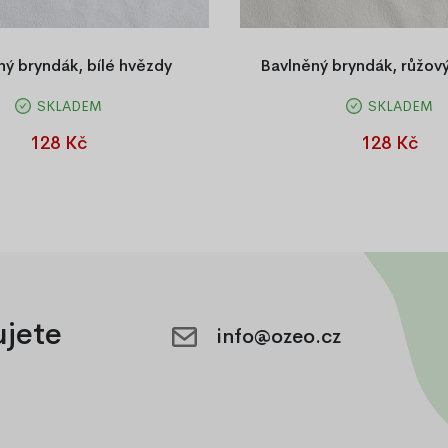
ný bryndák, bílé hvězdy
Bavlněný bryndák, růžový
SKLADEM
SKLADEM
ný bryndáček pro nejmenší.
Vzorovaný bryndáček pro n
128 Kč
128 Kč
ujete
info@ozeo.cz