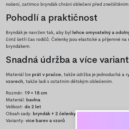
nošení, zatímco bryndák chrání oblečení před znečištěním 
Pohodlí a praktičnost
Bryndák je navržen tak, aby byl
lehce omyvatelný a odoln
čímž šetří čas rodičů. Čelenky jsou elastické a příjemné na 
bryndákem.
Snadná údržba a více variant
Materiál lze
prát v pračce
, takže údržba je jednoduchá a r
vzorech
, takže ladí s ostatním dětským oblečením.
Rozměr:
19 × 18 cm
Materiál:
bavlna
Velikost:
do 2 let
Obsah sady:
bryndák + 2 čelenky s mašlí
Varianty:
více barev a vzorů