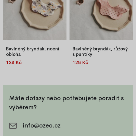
Bavlněný bryndák, noční
Bavlněný bryndák, růžový
obloha
s puntíky
128 Kč
128 Kč
Vzorovaný bryndáček pro
Vzorovaný bryndáček pro
nejmenší.
nejmenší.
Máte dotazy nebo potřebujete poradit s
výběrem?
info@ozeo.cz