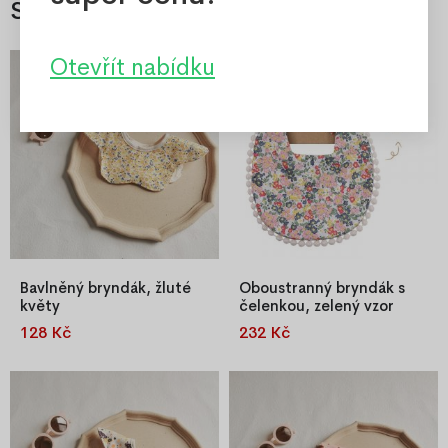
Související
Otevřít nabídku
Bavlněný bryndák, žluté
Oboustranný bryndák s
květy
čelenkou, zelený vzor
128 Kč
232 Kč
Vzorovaný bryndáček pro
Ozdobný bavlněný bryndáček
nejmenší.
s čelenkou.