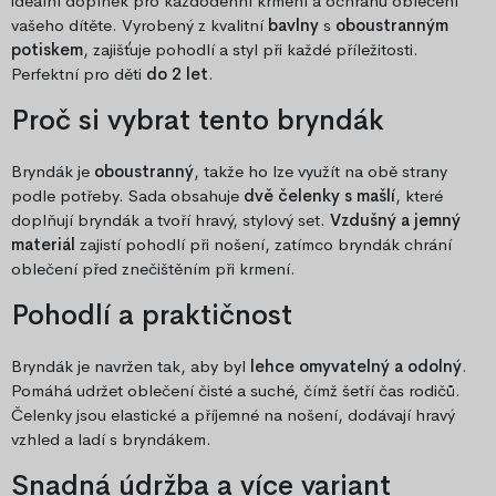
ideální doplněk pro každodenní krmení a ochranu oblečení
vašeho dítěte. Vyrobený z kvalitní
bavlny
s
oboustranným
potiskem
, zajišťuje pohodlí a styl při každé příležitosti.
Perfektní pro děti
do 2 let
.
Proč si vybrat tento bryndák
Bryndák je
oboustranný
, takže ho lze využít na obě strany
podle potřeby. Sada obsahuje
dvě čelenky s mašlí
, které
doplňují bryndák a tvoří hravý, stylový set.
Vzdušný a jemný
materiál
zajistí pohodlí při nošení, zatímco bryndák chrání
oblečení před znečištěním při krmení.
Pohodlí a praktičnost
Bryndák je navržen tak, aby byl
lehce omyvatelný a odolný
.
Pomáhá udržet oblečení čisté a suché, čímž šetří čas rodičů.
Čelenky jsou elastické a příjemné na nošení, dodávají hravý
vzhled a ladí s bryndákem.
Snadná údržba a více variant