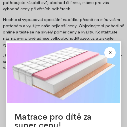
potřebujete zásobit svůj obchod či firmu, máme pro vás
výhodné ceny při větších odběrech.
Nechte si vypracovat speciální nabídku přesně na míru vašim
potřebám a využijte naše nejlepší ceny. Objednejte si pohodlně
online a těšte se na skvělý poměr ceny a kvality. Kontaktujte
nás na e-mailové adrese
velkoobchod@ozeo.cz
a získejte
výhodnou nabídku.
TIP: Pokud jste z Frýdecko-Místecka, využijte možnost osobního
odběru v našem expedičním skladu v Místku a ušetřete za
dopravu.
Matrace pro dítě za
super cenu!