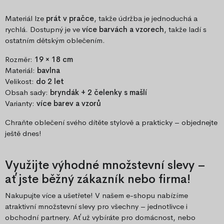
Materiál lze
prát v pračce
, takže údržba je jednoduchá a
rychlá. Dostupný je ve
více barvách a vzorech
, takže ladí s
ostatním dětským oblečením.
Rozměr:
19 × 18 cm
Materiál:
bavlna
Velikost:
do 2 let
Obsah sady:
bryndák + 2 čelenky s mašlí
Varianty:
více barev a vzorů
Chraňte oblečení svého dítěte stylově a prakticky – objednejte
ještě dnes!
Využijte výhodné množstevní slevy –
ať jste běžný zákazník nebo firma!
Nakupujte více a ušetřete! V našem e-shopu nabízíme
atraktivní množstevní slevy pro všechny – jednotlivce i
obchodní partnery. Ať už vybíráte pro domácnost, nebo