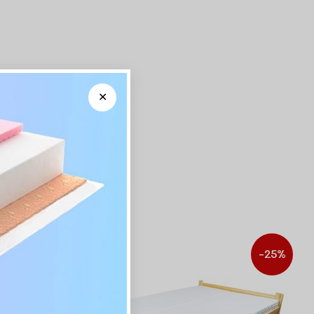
-20%
-25%