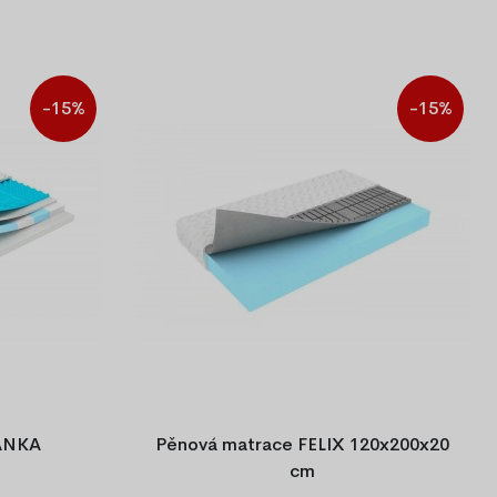
-15%
-15%
IANKA
Pěnová matrace FELIX 120x200x20
cm