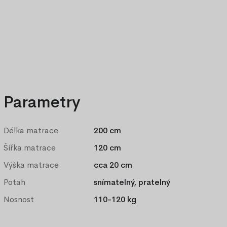
Výhodný set 180 x 200 cm
Parametry
Délka matrace
200 cm
Šířka matrace
120 cm
Výška matrace
cca 20 cm
Potah
snímatelný, pratelný
Nosnost
110-120 kg