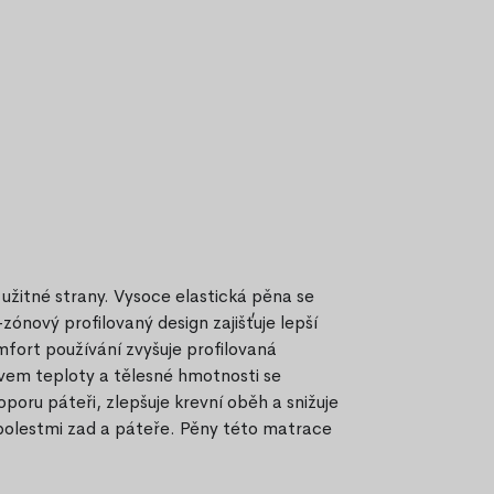
užitné strany. Vysoce elastická pěna se
zónový profilovaný design zajišťuje lepší
mfort používání zvyšuje profilovaná
ivem teploty a tělesné hmotnosti se
poru páteři, zlepšuje krevní oběh a snižuje
 bolestmi zad a páteře. Pěny této matrace