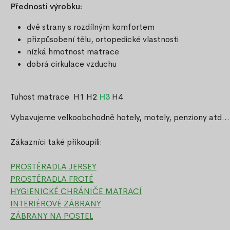
Přednosti výrobku:
dvě strany s rozdílným komfortem
přizpůsobení tělu, ortopedické vlastnosti
nízká hmotnost matrace
dobrá cirkulace vzduchu
Tuhost matrace
H1 H2
H3
H4
Vybavujeme velkoobchodně hotely, motely, penziony atd...
Zákazníci také přikoupili:
PROSTĚRADLA JERSEY
PROSTĚRADLA FROTÉ
HYGIENICKÉ CHRÁNIČE MATRACÍ
INTERIÉROVÉ ZÁBRANY
ZÁBRANY NA POSTEL