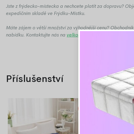
Jste z frýdecko-místecka a nechcete platit za dopravu? Ob
expedičním skladě ve Frýdku-Místku.
Máte zájem o větší množství za výhodnější cenu? Obchodní
nabídku. Kontaktujte nás na
velkoobchod@ozeo.cz
Příslušenství
Akce
-33%