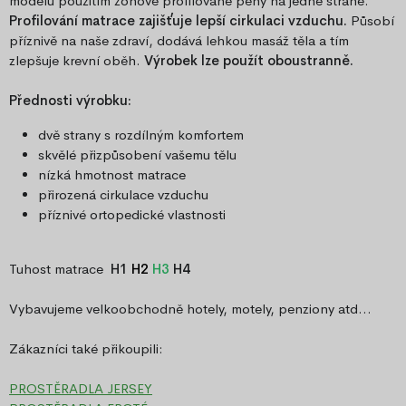
modelu použitím zónově profilované pěny na jedné straně.
Profilování matrace zajišťuje lepší cirkulaci vzduchu.
Působí
příznivě na naše zdraví, dodává lehkou
masáž těla a tím
zlepšuje krevní oběh.
Výrobek lze použít oboustranně.
Přednosti výrobku:
dvě strany s rozdílným komfortem
skvělé přizpůsobení vašemu tělu
nízká hmotnost matrace
přirozená cirkulace vzduchu
příznivé ortopedické vlastnosti
Tuhost matrace
H1
H2
H3
H4
Vybavujeme velkoobchodně hotely, motely, penziony atd...
Zákazníci také přikoupili:
PROSTĚRADLA JERSEY