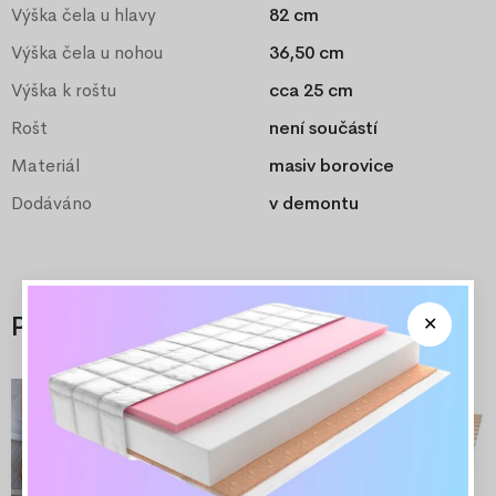
Výška čela u hlavy
82 cm
Výška čela u nohou
36,50 cm
Výška k roštu
cca 25 cm
Rošt
není součástí
Materiál
masiv borovice
Dodáváno
v demontu
Příslušenství
-30%
-7%