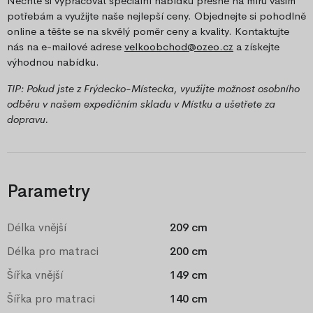
Nechte si vypracovat speciální nabídku přesně na míru vašim
potřebám a využijte naše nejlepší ceny. Objednejte si pohodlně
online a těšte se na skvělý poměr ceny a kvality. Kontaktujte
nás na e-mailové adrese
velkoobchod@ozeo.cz
a získejte
výhodnou nabídku.
TIP: Pokud jste z Frýdecko-Místecka, využijte možnost osobního
odběru v našem expedičním skladu v Místku a ušetřete za
dopravu.
Parametry
Délka vnější
209 cm
Délka pro matraci
200 cm
Šířka vnější
149 cm
Šířka pro matraci
140 cm