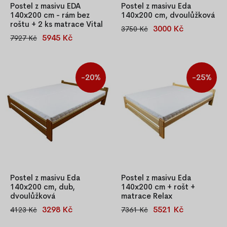
Postel z masivu EDA
Postel z masivu Eda
140x200 cm - rám bez
140x200 cm, dvoulůžková
roštu + 2 ks matrace Vital
3000 Kč
3750 Kč
Dvoulůžková postel Eda
5945 Kč
7927 Kč
Masivní postel Eda 140x200
140×200 cm z masivní
cm z borovice včetně kvalitní
borovice o síle 25–27 mm.
matrace Vital ze středně tuhé
Lakovaná bezbarvým
PUR pěny. Stabilní konstrukce
netoxickým lakem, volitelně v
-20%
-25%
a přírodní design. Rošt není
moření (olše, ořech, dub).
součástí balení.
Včetně středové podpěrné
nohy pro vyšší nosnost. Rošt
a matrace nejsou součástí.
Postel z masivu Eda
Postel z masivu Eda
140x200 cm, dub,
140x200 cm + rošt +
dvoulůžková
matrace Relax
3298 Kč
5521 Kč
4123 Kč
7361 Kč
Stylová dvoulůžková postel
Postel Eda 140x200 cm z
Eda 140x200 cm z masivní
masivní borovice s roštem, s