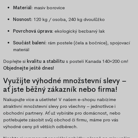
Materiál:
masiv borovice
Nosnost:
120 kg / osoba, 240 kg dvoulůžko
Povrchová úprava:
ekologický bezbarvý lak
Součást balení:
rám postele (čela a bočnice), spojovací
materiál
Dopřejte si
kvalitu a stabilitu
s postelí Kanada 140×200 cm!
Objednejte ještě dnes!
Využijte výhodné množstevní slevy –
ať jste běžný zákazník nebo firma!
Nakupujte více a ušetřete! V našem e-shopu nabízíme
atraktivní množstevní slevy pro všechny – jednotlivce i
obchodní partnery. Ať už vybíráte pro domácnost, nebo
potřebujete zásobit svůj obchod či firmu, máme pro vás
výhodné ceny při větších odběrech.