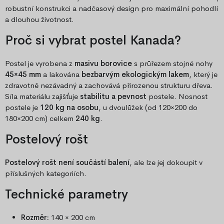
robustní konstrukci a nadčasový design pro maximální pohodlí
a dlouhou životnost.
Proč si vybrat postel Kanada?
Postel je vyrobena z
masivu borovice
s průřezem stojné nohy
45×45 mm
a lakována
bezbarvým ekologickým lakem
, který je
zdravotně nezávadný a zachovává přirozenou strukturu dřeva.
Síla materiálu zajišťuje
stabilitu a pevnost
postele. Nosnost
postele je
120 kg na osobu
, u dvoulůžek (od 120×200 do
180×200 cm) celkem
240 kg
.
Postelový rošt
Postelový rošt není součástí balení
, ale lze jej dokoupit v
příslušných kategoriích.
Technické parametry
Rozměr:
140 × 200 cm