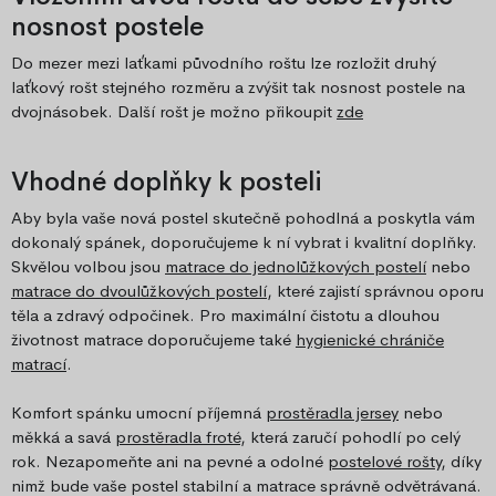
nosnost postele
Do mezer mezi laťkami původního roštu lze rozložit druhý
laťkový rošt stejného rozměru a zvýšit tak nosnost postele na
dvojnásobek. Další rošt je možno přikoupit
zde
Vhodné doplňky k posteli
Aby byla vaše nová postel skutečně pohodlná a poskytla vám
dokonalý spánek, doporučujeme k ní vybrat i kvalitní doplňky.
Skvělou volbou jsou
matrace do jednolůžkových postelí
nebo
matrace do dvoulůžkových postelí
, které zajistí správnou oporu
těla a zdravý odpočinek. Pro maximální čistotu a dlouhou
životnost matrace doporučujeme také
hygienické chrániče
matrací
.
Komfort spánku umocní příjemná
prostěradla jersey
nebo
měkká a savá
prostěradla froté
, která zaručí pohodlí po celý
rok. Nezapomeňte ani na pevné a odolné
postelové rošty
, díky
nimž bude vaše postel stabilní a matrace správně odvětrávaná.