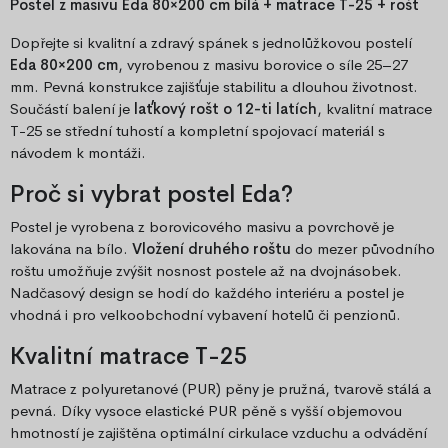
Postel z masivu Eda 80×200 cm bílá + matrace T-25 + rošt
Dopřejte si kvalitní a zdravý spánek s jednolůžkovou postelí
Eda 80×200 cm
, vyrobenou z masivu borovice o síle 25–27
mm. Pevná konstrukce zajišťuje stabilitu a dlouhou životnost.
Součástí balení je
laťkový rošt o 12-ti latích
, kvalitní matrace
T-25 se střední tuhostí a kompletní spojovací materiál s
návodem k montáži.
Proč si vybrat postel Eda?
Postel je vyrobena z borovicového masivu a povrchově je
lakována na bílo.
Vložení druhého roštu
do mezer původního
roštu umožňuje zvýšit nosnost postele až na dvojnásobek.
Nadčasový design se hodí do každého interiéru a postel je
vhodná i pro velkoobchodní vybavení hotelů či penzionů.
Kvalitní matrace T-25
Matrace z polyuretanové (PUR) pěny je pružná, tvarově stálá a
pevná. Díky vysoce elastické PUR pěně s vyšší objemovou
hmotností je zajištěna optimální cirkulace vzduchu a odvádění