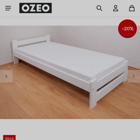
-20%
Akce