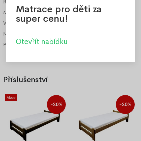
Rošt
součástí
Matrace pro děti za
Matrace
Relax PUR pěna
super cenu!
Výška matrace
10 cm
Nosnost matrace
100 kg
Otevřít nabídku
Potah Jersey snímatelný a pratelný
ano
Příslušenství
Akce
-20%
-20%