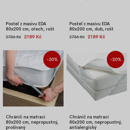
Postel z masivu EDA
Postel z masivu EDA
80x200 cm, ořech, rošt
80x200 cm, dub, rošt
2189 Kč
2189 Kč
2736 Kč
2736 Kč
Masivní borovicová postel s
Robustní postel z
laťkovým roštem, dostupná v
borovicového masivu o síle
moření olše, ořech a dub.
25–27 mm s laťkovým roštem.
Včetně středové nohy u
Moření na odstíny olše, ořech
-30%
-20%
větších rozměrů. Stabilní
nebo dub. Větší rozměry mají i
konstrukce, snadná montáž,
podpůrnou středovou nohu
bez matrace.
pro zvýšení nosnosti.
Chránič na matraci
Chránič na matraci
80x200 cm, nepropustný,
80x200 cm, nepropustný,
prošívaný
antialergický