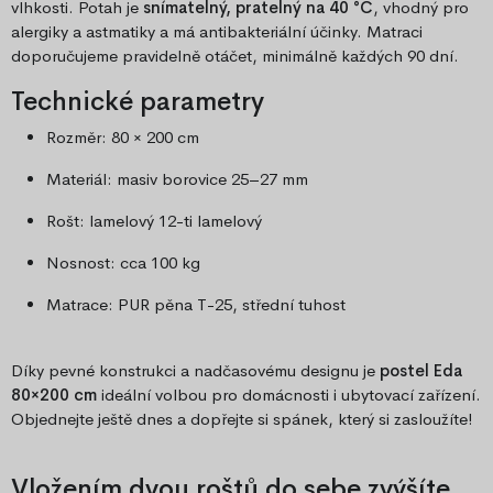
vlhkosti. Potah je
snímatelný, pratelný na 40 °C
, vhodný pro
alergiky a astmatiky a má antibakteriální účinky. Matraci
doporučujeme pravidelně otáčet, minimálně každých 90 dní.
Technické parametry
Rozměr: 80 × 200 cm
Materiál: masiv borovice 25–27 mm
Rošt: lamelový 12-ti lamelový
Nosnost: cca 100 kg
Matrace: PUR pěna T-25, střední tuhost
Díky pevné konstrukci a nadčasovému designu je
postel Eda
80×200 cm
ideální volbou pro domácnosti i ubytovací zařízení.
Objednejte ještě dnes a dopřejte si spánek, který si zasloužíte!
Vložením dvou roštů do sebe zvýšíte