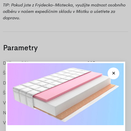
TIP: Pokud jste z Frýdecko-Místecka, využijte možnost osobního
odběru v našem expedičním skladu v Místku a ušetřete za
dopravu.
Parametry
Délka vnější
205 cm
Šířka vnější
87 cm
Délka pro matraci
200 cm
Šířka pro matraci
80 cm
Vyšší čelo
50 cm
Nižší čelo
34 cm
Výška k roštu
cca 25 cm