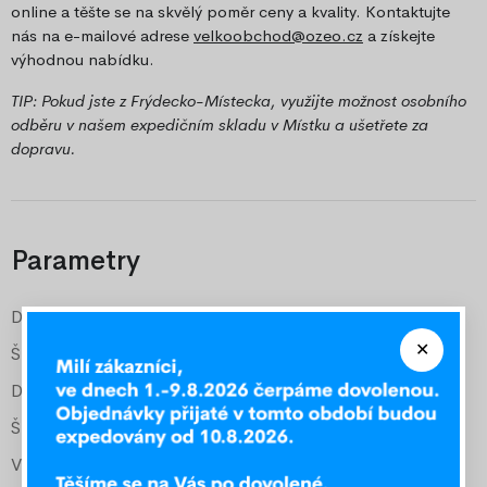
online a těšte se na skvělý poměr ceny a kvality. Kontaktujte
nás na e-mailové adrese
velkoobchod@ozeo.cz
a získejte
výhodnou nabídku.
TIP: Pokud jste z Frýdecko-Místecka, využijte možnost osobního
odběru v našem expedičním skladu v Místku a ušetřete za
dopravu.
Parametry
Délka vnější
205 cm
Šířka vnější
87 cm
Délka pro matraci
200 cm
Šířka pro matraci
80 cm
Vyšší čelo
50 cm