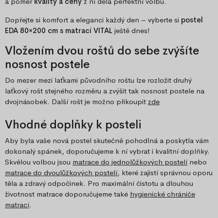
a poměr
kvality a ceny
z ní dělá perfektní volbu.
Dopřejte si komfort a eleganci každý den – vyberte si
postel
EDA 80×200 cm s matrací VITAL
ještě dnes!
Vložením dvou roštů do sebe zvýšíte
nosnost postele
Do mezer mezi laťkami původního roštu lze rozložit druhý
laťkový rošt stejného rozměru a zvýšit tak nosnost postele na
dvojnásobek. Další rošt je možno přikoupit
zde
Vhodné doplňky k posteli
Aby byla vaše nová postel skutečně pohodlná a poskytla vám
dokonalý spánek, doporučujeme k ní vybrat i kvalitní doplňky.
Skvělou volbou jsou
matrace do jednolůžkových postelí
nebo
matrace do dvoulůžkových postelí
, které zajistí správnou oporu
těla a zdravý odpočinek. Pro maximální čistotu a dlouhou
životnost matrace doporučujeme také
hygienické chrániče
matrací
.