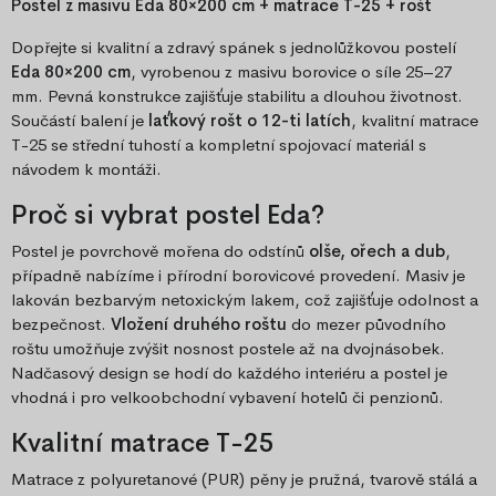
Postel z masivu Eda 80×200 cm + matrace T-25 + rošt
Dopřejte si kvalitní a zdravý spánek s jednolůžkovou postelí
Eda 80×200 cm
, vyrobenou z masivu borovice o síle 25–27
mm. Pevná konstrukce zajišťuje stabilitu a dlouhou životnost.
Součástí balení je
laťkový rošt o 12-ti latích
, kvalitní matrace
T-25 se střední tuhostí a kompletní spojovací materiál s
návodem k montáži.
Proč si vybrat postel Eda?
Postel je povrchově mořena do odstínů
olše, ořech a dub
,
případně nabízíme i přírodní borovicové provedení. Masiv je
lakován bezbarvým netoxickým lakem, což zajišťuje odolnost a
bezpečnost.
Vložení druhého roštu
do mezer původního
roštu umožňuje zvýšit nosnost postele až na dvojnásobek.
Nadčasový design se hodí do každého interiéru a postel je
vhodná i pro velkoobchodní vybavení hotelů či penzionů.
Kvalitní matrace T-25
Matrace z polyuretanové (PUR) pěny je pružná, tvarově stálá a