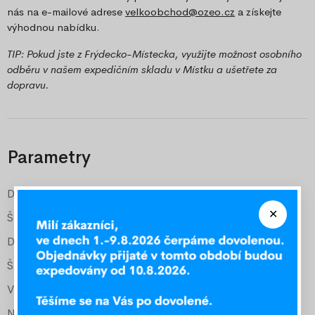
nás na e-mailové adrese
velkoobchod@ozeo.cz
a získejte
výhodnou nabídku.
TIP: Pokud jste z Frýdecko-Místecka, využijte možnost osobního
odběru v našem expedičním skladu v Místku a ušetřete za
dopravu.
Parametry
Délka vnější
205 cm
Šířka vnější
87 cm
Délka pro matraci
200 cm
Šířka pro matraci
80 cm
Vyšší čelo
50 cm
Nižší čelo
34 cm