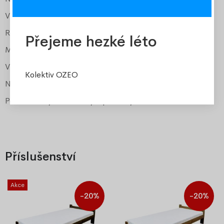
Výška k roštu
cca 25 cm
Rošt
součástí
Přejeme hezké léto
Matrace
Medical PUR pěna
Výška matrace
16 cm
Kolektiv OZEO
Nosnost matrace
110-120 kg
Potah Jersey snímatelný a pratelný
ano
Příslušenství
Akce
-20%
-20%