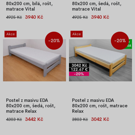
80x200 cm, bílá, rošt,
80x200 cm, šedá, rošt,
matrace Vital
matrace Vital
3940 Kč
3940 Kč
4925 Kč
4925 Kč
Kvalitní jednolůžková postel z
Kvalitní jednolůžková postel z
masivu borovice o síle 25–27
masivu borovice o síle 25–27
mm, lakována na bílo, s
mm, lakována na šedou barvu,
Akce
Akce
laťkovým roštem. Snadná
s laťkovým roštem. Snadná
-20%
-20%
montáž, stabilní konstrukce.
montáž, stabilní konstrukce.
Součástí je také PUR matrace
Součástí je také PUR matrace
T-25 se snímatelným potahem
T-25 se snímatelným potahem
– i
– i
Postel z masivu EDA
Postel z masivu EDA
80x200 cm, šedá, rošt,
80x200 cm, rošt, matrace
matrace Relax
Relax
3442 Kč
3042 Kč
4303 Kč
3803 Kč
Kvalitní jednolůžková postel z
Jednolůžková postel z masivní
masivu borovice o síle 25–27
borovice o síle 25–27 mm
mm, lakována našedo, s
včetně laťkového roštu a