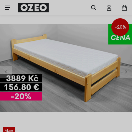
-20%
Akce