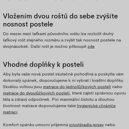
Vložením dvou roštů do sebe zvýšíte
nosnost postele
Do mezer mezi laťkami původního roštu lze rozložit druhý
laťkový rošt stejného rozměru a zvýšit tak nosnost postele na
dvojnásobek. Další rošt je možno přikoupit
zde
Vhodné doplňky k posteli
Aby byla vaše nová postel skutečně pohodlná a poskytla vám
dokonalý spánek, doporučujeme k ní vybrat i kvalitní doplňky.
Skvělou volbou jsou
matrace do jednolůžkových postelí
nebo
matrace do dvoulůžkových postelí
, které zajistí správnou oporu
těla a zdravý odpočinek. Pro maximální čistotu a dlouhou
životnost matrace doporučujeme také
hygienické chrániče
matrací
.
Komfort spánku umocní příjemná
prostěradla jersey
nebo