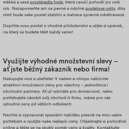
měkká a savá
prostěradla froté
, která zaručí pohodlí po celý
rok. Nezapomeňte ani na pevné a odolné
postelové rošty
, díky
nimž bude vaše postel stabilní a matrace správně odvětrávaná.
Doplňte svou postel o vhodné příslušenství a užijte si spánek,
na který se budete těšit každý večer!
Využijte výhodné množstevní slevy –
ať jste běžný zákazník nebo firma!
Nakupujte více a ušetřete! V našem e-shopu nabízíme
atraktivní množstevní slevy pro všechny – jednotlivce i
obchodní partnery. Ať už vybíráte pro domácnost, nebo
potřebujete zásobit svůj obchod či firmu, máme pro vás
výhodné ceny při větších odběrech.
Nechte si vypracovat speciální nabídku přesně na míru vašim
potřebám a využijte naše nejlepší ceny. Objednejte si pohodlně
online a těšte se na skvělý poměr ceny a kvality. Kontaktujte