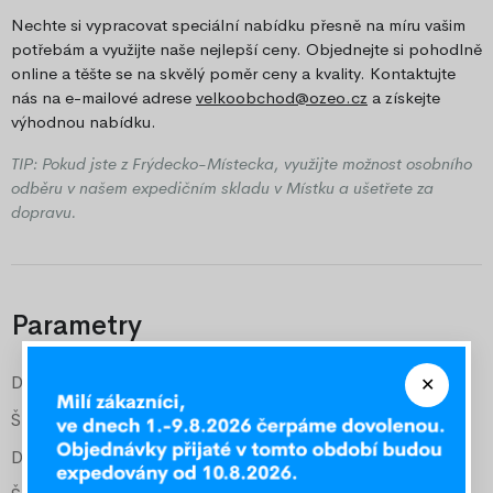
Nechte si vypracovat speciální nabídku přesně na míru vašim
potřebám a využijte naše nejlepší ceny. Objednejte si pohodlně
online a těšte se na skvělý poměr ceny a kvality. Kontaktujte
nás na e-mailové adrese
velkoobchod@ozeo.cz
a získejte
výhodnou nabídku.
TIP: Pokud jste z Frýdecko-Místecka, využijte možnost osobního
odběru v našem expedičním skladu v Místku a ušetřete za
dopravu.
Parametry
Délka vnější
205 cm
Šířka vnější
97 cm
Délka pro matraci
200 cm