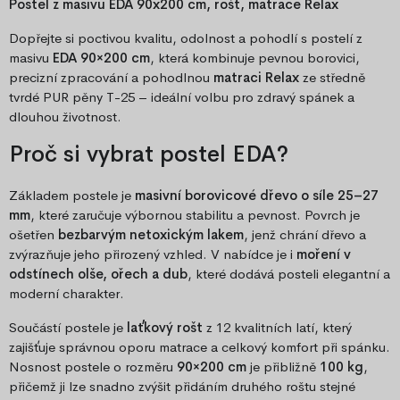
Postel z masivu EDA 90x200 cm, rošt, matrace Relax
Dopřejte si poctivou kvalitu, odolnost a pohodlí s postelí z
masivu
EDA 90×200 cm
, která kombinuje pevnou borovici,
precizní zpracování a pohodlnou
matraci Relax
ze středně
tvrdé PUR pěny T-25 – ideální volbu pro zdravý spánek a
dlouhou životnost.
Proč si vybrat postel EDA?
Základem postele je
masivní borovicové dřevo o síle 25–27
mm
, které zaručuje výbornou stabilitu a pevnost. Povrch je
ošetřen
bezbarvým netoxickým lakem
, jenž chrání dřevo a
zvýrazňuje jeho přirozený vzhled. V nabídce je i
moření v
odstínech olše, ořech a dub
, které dodává posteli elegantní a
moderní charakter.
Součástí postele je
laťkový rošt
z 12 kvalitních latí, který
zajišťuje správnou oporu matrace a celkový komfort při spánku.
Nosnost postele o rozměru
90×200 cm
je přibližně
100 kg
,
přičemž ji lze snadno zvýšit přidáním druhého roštu stejné