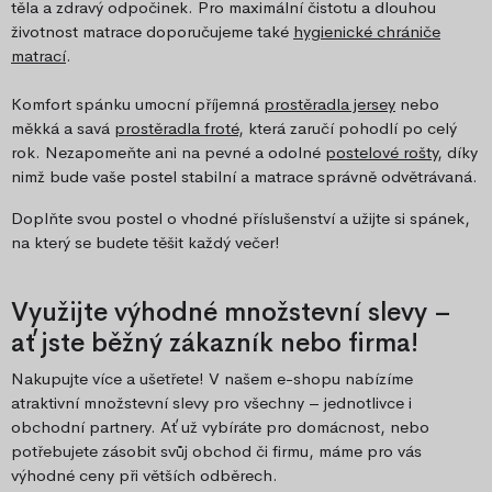
těla a zdravý odpočinek. Pro maximální čistotu a dlouhou
životnost matrace doporučujeme také
hygienické chrániče
matrací
.
Komfort spánku umocní příjemná
prostěradla jersey
nebo
měkká a savá
prostěradla froté
, která zaručí pohodlí po celý
rok. Nezapomeňte ani na pevné a odolné
postelové rošty
, díky
nimž bude vaše postel stabilní a matrace správně odvětrávaná.
Doplňte svou postel o vhodné příslušenství a užijte si spánek,
na který se budete těšit každý večer!
Využijte výhodné množstevní slevy –
ať jste běžný zákazník nebo firma!
Nakupujte více a ušetřete! V našem e-shopu nabízíme
atraktivní množstevní slevy pro všechny – jednotlivce i
obchodní partnery. Ať už vybíráte pro domácnost, nebo
potřebujete zásobit svůj obchod či firmu, máme pro vás
výhodné ceny při větších odběrech.