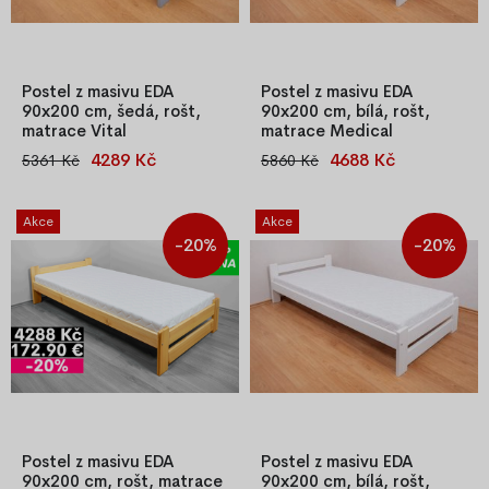
Postel z masivu EDA
Postel z masivu EDA
90x200 cm, šedá, rošt,
90x200 cm, bílá, rošt,
matrace Vital
matrace Medical
4289 Kč
4688 Kč
5361 Kč
5860 Kč
Kvalitní jednolůžková postel z
Kvalitní jednolůžková postel z
masivu borovice o síle 25–27
masivu borovice o síle 25–27
mm, lakována našedo, s
mm, lakována nabílo, s
Akce
Akce
laťkovým roštem. Snadná
laťkovým roštem. Snadná
-20%
-20%
montáž, stabilní konstrukce.
montáž, stabilní konstrukce.
Součástí je také PUR matrace
Součástí je také PUR matrace
T-25 se snímatelným potahem
T-25 se snímatelným potahem
– i
– i
Postel z masivu EDA
Postel z masivu EDA
90x200 cm, rošt, matrace
90x200 cm, bílá, rošt,