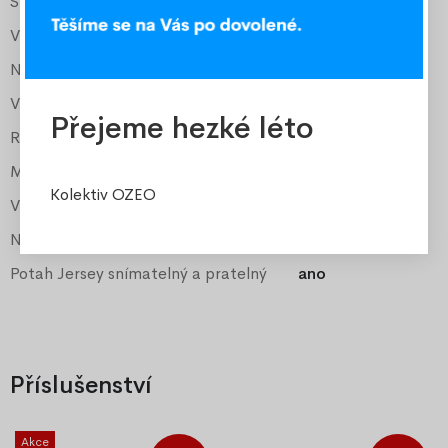
Šířka pro matraci
90 cm
Vyšší čelo
50 cm
Nižší čelo
34 cm
Výška k roštu
cca 25 cm
Přejeme hezké léto
Rošt
součástí
Matrace
Relax PUR pěna
Kolektiv OZEO
Výška matrace
10-11 cm
Nosnost matrace
90 kg
Potah Jersey snímatelný a pratelný
ano
Příslušenství
Akce