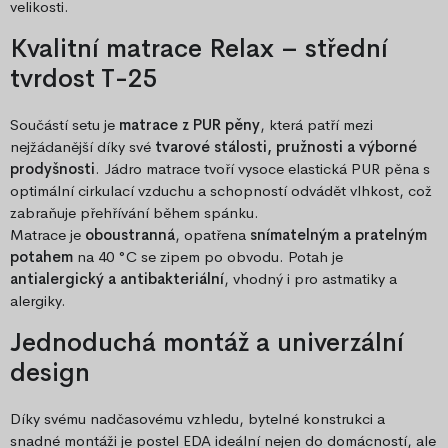
velikosti.
Kvalitní matrace Relax –
střední
tvrdost T-25
Součástí setu je
matrace z PUR pěny
, která patří mezi
nejžádanější díky své
tvarové stálosti, pružnosti a výborné
prodyšnosti
. Jádro matrace tvoří vysoce elastická PUR pěna s
optimální cirkulací vzduchu a schopností odvádět vlhkost, což
zabraňuje přehřívání během spánku.
Matrace je
oboustranná
, opatřena
snímatelným a pratelným
potahem
na 40 °C se zipem po obvodu. Potah je
antialergický a antibakteriální
, vhodný i pro astmatiky a
alergiky.
Jednoduchá montáž a univerzální
design
Díky svému nadčasovému vzhledu, bytelné konstrukci a
snadné montáži je postel EDA ideální nejen do domácností, ale