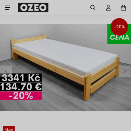
-20%
Akce