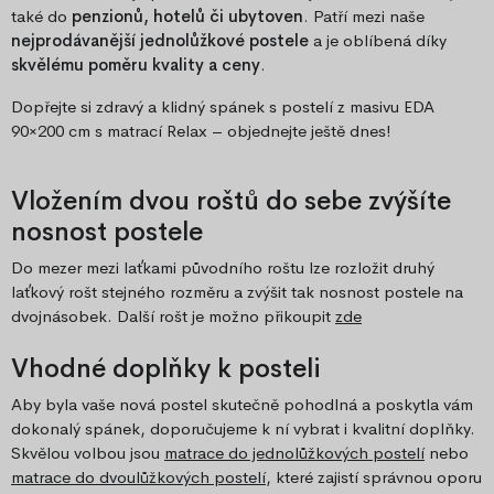
také do
penzionů, hotelů či ubytoven
. Patří mezi naše
nejprodávanější jednolůžkové postele
a je oblíbená díky
skvělému poměru kvality a ceny
.
Dopřejte si zdravý a klidný spánek s postelí z masivu EDA
90×200 cm s matrací Relax – objednejte ještě dnes!
Vložením dvou roštů do sebe zvýšíte
nosnost postele
Do mezer mezi laťkami původního roštu lze rozložit druhý
laťkový rošt stejného rozměru a zvýšit tak nosnost postele na
dvojnásobek. Další rošt je možno přikoupit
zde
Vhodné doplňky k posteli
Aby byla vaše nová postel skutečně pohodlná a poskytla vám
dokonalý spánek, doporučujeme k ní vybrat i kvalitní doplňky.
Skvělou volbou jsou
matrace do jednolůžkových postelí
nebo
matrace do dvoulůžkových postelí
, které zajistí správnou oporu