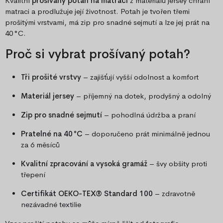
Kvalitní
prošívaný potah na matraci
z materiálu jersey chrání
matraci a prodlužuje její životnost. Potah je tvořen třemi
prošitými vrstvami, má zip pro snadné sejmutí a lze jej prát na
40 °C.
Proč si vybrat prošívaný potah?
Tři prošité vrstvy
– zajišťují vyšší odolnost a komfort
Materiál jersey
– příjemný na dotek, prodyšný a odolný
Zip pro snadné sejmutí
– pohodlná údržba a praní
Pratelné na 40 °C
– doporučeno prát minimálně jednou
za 6 měsíců
Kvalitní zpracování a vysoká gramáž
– švy obšity proti
třepení
Certifikát OEKO-TEX® Standard 100
– zdravotně
nezávadné textilie