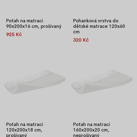
Potah na matraci
Pohanková vrstva do
90x200x16 cm, prošívaný
dětské matrace 120x60
cm
925 Kč
Kvalitní prošívaný potah na
320 Kč
Jedná se o vrstvu z
matraci z materiálu jersey,
pohankových semínek, která
pratelný na 40 °C, s
se vkládá pod potah matrace.
praktickým zipem po obvodu.
Semínka pohanky jsou uložena
Hygienický, odolný a příjemný
v kapsičkách, aby byla stále
na dotek.
rovnoměrně rozložena po
celé ploše matrace. Tato
pohanková vrstva zajišťuje
během spánku jemnou masáž,
která zlepšuje kre
Potah na matraci
Potah na matraci
120x200x18 cm,
160x200x20 cm,
prošívaný
neprošívaný