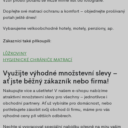
Vzor prošití potahu se může mírně lišit od fotografie.
Dopřejte své matraci ochranu a komfort – objednejte prošívaný
potah ještě dnes!
Vybavujeme velkoobchodně hotely, motely, penziony, ap.
Zákazníci také přikoupili:
LŮŽKOVINY
HYGIENICKÉ CHRÁNIČE MATRACÍ
Využijte výhodné množstevní slevy –
ať jste běžný zákazník nebo firma!
Nakupujte více a ušetřete! V našem e-shopu nabízíme
atraktivní množstevní slevy pro všechny – jednotlivce i
obchodní partnery. Ať už vybíráte pro domácnost, nebo
potřebujete zásobit svůj obchod či firmu, máme pro vás
výhodné ceny při větších odběrech.
Nechte si vypracovat speciální nabídku přesně na míru vašim