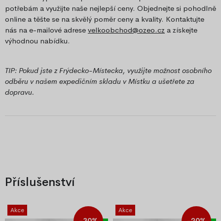
potřebám a využijte naše nejlepší ceny. Objednejte si pohodlně
online a těšte se na skvělý poměr ceny a kvality. Kontaktujte
nás na e-mailové adrese
velkoobchod@ozeo.cz
a získejte
výhodnou nabídku.
TIP: Pokud jste z Frýdecko-Místecka, využijte možnost osobního
odběru v našem expedičním skladu v Místku a ušetřete za
dopravu.
Příslušenství
Akce
Akce
-30%
-20%