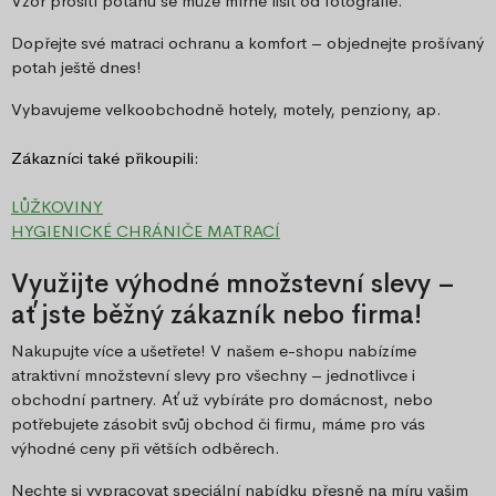
Vzor prošití potahu se může mírně lišit od fotografie.
Dopřejte své matraci ochranu a komfort – objednejte prošívaný
potah ještě dnes!
Vybavujeme velkoobchodně hotely, motely, penziony, ap.
Zákazníci také přikoupili:
LŮŽKOVINY
HYGIENICKÉ CHRÁNIČE MATRACÍ
Využijte výhodné množstevní slevy –
ať jste běžný zákazník nebo firma!
Nakupujte více a ušetřete! V našem e-shopu nabízíme
atraktivní množstevní slevy pro všechny – jednotlivce i
obchodní partnery. Ať už vybíráte pro domácnost, nebo
potřebujete zásobit svůj obchod či firmu, máme pro vás
výhodné ceny při větších odběrech.
Nechte si vypracovat speciální nabídku přesně na míru vašim