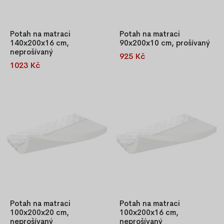
Potah na matraci
Potah na matraci
140x200x16 cm,
90x200x10 cm, prošívaný
neprošívaný
925 Kč
Jersey potah na matraci se
1023 Kč
Jersey potah na matraci se
zipem, pratelný na 40 °C.
zipem, pratelný na 40 °C.
Prodyšný, měkký na dotek a
Prodyšný, měkký na dotek a
zdravotně nezávadný.
zdravotně nezávadný.
Potah na matraci
Potah na matraci
100x200x20 cm,
100x200x16 cm,
neprošívaný
neprošívaný