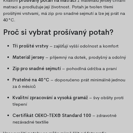
Kvalitní
prošívaný potah na matraci
z materiálu jersey chrání
matraci a prodlužuje její životnost. Potah je tvořen třemi
prošitými vrstvami, má zip pro snadné sejmutí a lze jej prát na
40 °C.
Proč si vybrat prošívaný potah?
Tři prošité vrstvy
– zajišťují vyšší odolnost a komfort
Materiál jersey
– příjemný na dotek, prodyšný a odolný
Zip pro snadné sejmutí
– pohodlná údržba a praní
Pratelné na 40 °C
– doporučeno prát minimálně jednou
za 6 měsíců
Kvalitní zpracování a vysoká gramáž
– švy obšity proti
třepení
Certifikát OEKO-TEX® Standard 100
– zdravotně
nezávadné textilie