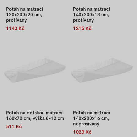
Potah na matraci
Potah na matraci
120x200x20 cm,
140x200x18 cm,
prošívaný
prošívaný
1143 Kč
1215 Kč
Prošívaný potah na matraci z
Prošívaný potah na matraci z
kvalitního jersey materiálu, se
kvalitního jersey materiálu, se
zipem, pratelný na 40 °C,
zipem, pratelný na 40 °C,
prodyšný a zdravotně
prodyšný a zdravotně
nezávadný (OEKO-TEX®).
nezávadný (OEKO-TEX®).
Potah na dětskou matraci
Potah na matraci
160x70 cm, výška 8-12 cm
140x200x16 cm,
neprošívaný
511 Kč
Prošívaný potah na dětskou
1023 Kč
Jersey potah na matraci se
matraci 160×70 cm s