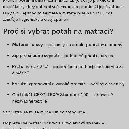
Kvalitní
potah na matraci
z materiálu jersey je praktickým
doplňkem, který ochrání vaši matraci a prodlouží její životnost.
Díky zipu jej snadno sejmete a můžete prát na 40 °C, což
zajišťuje hygienický a čistý spánek.
Proč si vybrat potah na matraci?
Materiál jersey
– příjemný na dotek, prodyšný a odolný
Zip pro snadné sejmutí
– pohodlné praní a údržba
Pratelné na 40 °C
– doporučené prát nejméně jednou za
6 měsíců
Kvalitní zpracování a vysoká gramáž
– odolný a trvanlivý
Certifikát OEKO-TEX® Standard 100
– zdravotně
nezávadné textilie
Vzor látky se může mírně lišit od fotografie.
Dopřejte své matraci ochranu a hygienický spánek –