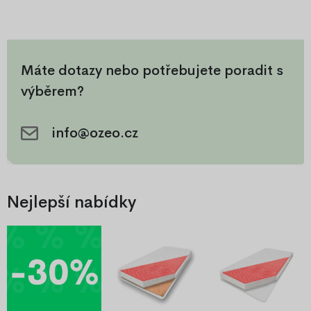
zipem, pratelný na 40 °C.
pratelným zipem po obvodu,
Prodyšný, měkký na dotek a
hygienický a prodyšný,
zdravotně nezávadný.
vhodný pro matrace 8–12 cm
vysoké.
Máte dotazy nebo potřebujete poradit s
výběrem?
info@ozeo.cz
Nejlepší nabídky