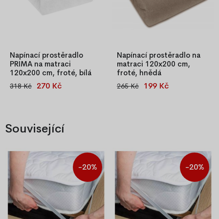
Napínací prostěradlo
Napínací prostěradlo na
PRIMA na matraci
matraci 120x200 cm,
120x200 cm, froté, bílá
froté, hnědá
270 Kč
199 Kč
318 Kč
265 Kč
Bílé froté napínací
Napínací prostěradlo
prostěradlo PRIMA 120x200
120x200 cm, hnědé, z
cm s gumičkou po obvodu.
měkkého froté materiálu (80
Nadýchaná a příjemná
% bavlna, 20 % polyester), s
Související
pletenina z česaných přízí (82
gumkou pro pevné uchycení
% bavlna, 18 % polyester),
na matraci.
gramáž 180 g/m². Prémiová
kvalita s OEKO-TEX®
-20%
-20%
certifikátem.