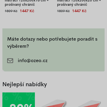
matraci 120x200x16 cm +
matraci 120x200x20 cm +
prošívaný chránič
prošívaný chránič
1447 Kč
1447 Kč
1809 Kč
1809 Kč
Prošívaný potah na matraci
Prošívaný potah na matraci
120x200x16 cm s chráničem,
120x200x20 cm s chráničem,
zip po obvodu, pratelný na
zip po obvodu, pratelný na
40 °C, jersey materiál, OEKO-
40 °C, jersey materiál, OEKO-
TEX® certifikát.
TEX® certifikát.
Máte dotazy nebo potřebujete poradit s
výběrem?
info@ozeo.cz
Nejlepší nabídky