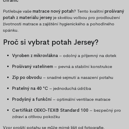
chránič
Potřebuje vaše
matrace nový potah
? Tento kvalitní
prošívaný
potah z materiálu jersey
je skvělou volbou pro prodloužení
životnosti matrace a zajištění hygienického a pohodlného
spánku.
Proč si vybrat potah Jersey?
Vyroben z mikrovlákna
– odolný a příjemný na dotek
Prošívaný vatelínem
– pevná a stabilní konstrukce
Zip po obvodu
– snadné sejmutí a nasazení potahu
Pratelný na 40 °C
– jednoduchá údržba
Prodyšný a funkční
– optimální ventilace matrace
Certifikát OEKO-TEX® Standard 100
– bezpečný pro
zdraví a citlivou pokožku
Vzor prošití potahu se může mírně lišit od fotografie.