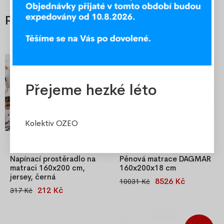
Příslušenství
-33%
-15%
Přejeme hezké léto
Kolektiv OZEO
Napínací prostěradlo na
Pěnová matrace DAGMAR
matraci 160x200 cm,
160x200x18 cm
jersey, černá
8526 Kč
10031 Kč
Zajistí zdravý a komfortní
212 Kč
317 Kč
Napínací prostěradlo Jersey
spánek! Velice pohodlná
160x200 cm ze 100 % bavlny.
pěnová matrace se dvěmi
Jemné, prodyšné, příjemné na
využitelnými stranami. Skvělé
dotek a díky všité gumce po