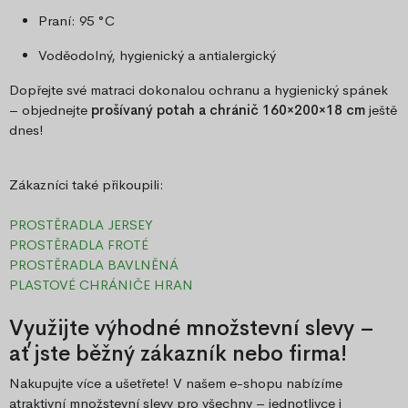
Praní: 95 °C
Voděodolný, hygienický a antialergický
Dopřejte své matraci dokonalou ochranu a hygienický spánek
– objednejte
prošívaný potah a chránič 160×200×18 cm
ještě
dnes!
Zákazníci také přikoupili:
PROSTĚRADLA JERSEY
PROSTĚRADLA FROTÉ
PROSTĚRADLA BAVLNĚNÁ
PLASTOVÉ CHRÁNIČE HRAN
Využijte výhodné množstevní slevy –
ať jste běžný zákazník nebo firma!
Nakupujte více a ušetřete! V našem e-shopu nabízíme
atraktivní množstevní slevy pro všechny – jednotlivce i