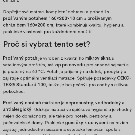
chránič
Dopřejte své matraci kompletní ochranu a pohodlí s
prošívaným potahem 160×200×18 cm
a
prošívaným
chráničem 160×200 cm
, které kombinují kvalitu, hygienu a
praktické vlastnosti pro každodenní použití.
Proč si vybrat tento set?
Prošívaný potah
je vyroben z kvalitního
mikrovlákna
s
vatelínovým prošitím, má
zip po obvodu
pro snadné sejmutí a
je pratelný na 40 °C. Potah je příjemný na dotek, prodyšný a
zajišťuje optimální ventilaci matrace. Splňuje požadavky
OEKO-
TEX® Standard 100
, takže je bezpečný i pro osoby s citlivou
pokožkou.
Prošívaný chránič matrace
je
nepropustný, voděodolný a
antialergický
. Udržuje matraci ve špičkové hygieně a je vhodný
nejen do domácností, ale také pro hotely, penziony a
pečovatelské domy. Praktické
gumičky k uchycení
na rozích
zajišťují jednoduché nasazení a estetické lemování spolu s