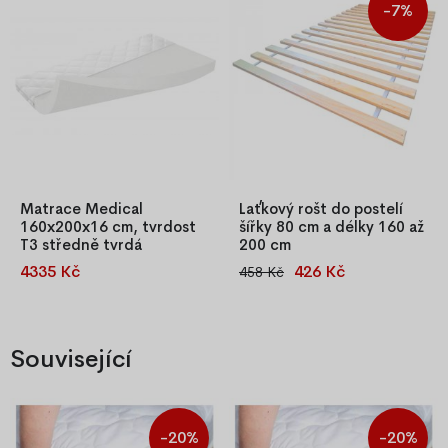
ortopedické vlastnosti,
-7%
obvodu perfektně drží na
komfortní, antibakteriální.
matraci.
Matrace Medical
Laťkový rošt do postelí
160x200x16 cm, tvrdost
šířky 80 cm a délky 160 až
T3 středně tvrdá
200 cm
4335 Kč
426 Kč
458 Kč
PUR matrace Medical
Laťkový rošt z borovicového
160x200x16 cm, středně
dřeva pro postele šířky 80 cm
tvrdá (T3), oboustranná, s
a délky 160–200 cm.
pratelným snímatelným
Sestaven z 12 latí spojených
Související
potahem na 40 °C. Skvělá
textilní páskou, nosnost 110
volba pro zdravou podporu
kg s možností zdvojení.
páteře a komfortní spánek.
-20%
-20%