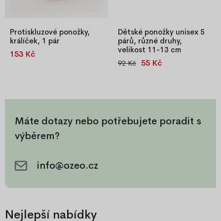
Protiskluzové ponožky,
Dětské ponožky unisex 5
králíček, 1 pár
párů, různé druhy,
velikost 11-13 cm
153 Kč
Veselé protiskluzové ponožky
55 Kč
92 Kč
Dětské ponožky 5 párů, mix
pro děti.
vzorů, unisex, velikost 11-
13 cm, 80 % bavlna, pratelná
na 30 °C.
Máte dotazy nebo potřebujete poradit s
výběrem?
info@ozeo.cz
Nejlepší nabídky