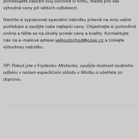
potřebujete zásobit svůj obchod či firmu, máme pro vás
výhodné ceny při větších odběrech.
Nechte si vypracovat speciální nabídku přesně na míru vašim
potřebám a využijte naše nejlepší ceny. Objednejte si pohodlně
online a těšte se na skvělý poměr ceny a kvality. Kontaktujte
nás na e-mailové adrese
velkoobchod@ozeo.cz
a získejte
výhodnou nabídku.
TIP: Pokud jste z Frýdecko-Místecka, využijte možnost osobního
odběru v našem expedičním skladu v Místku a ušetřete za
dopravu.