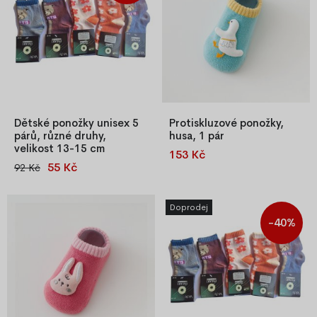
Dětské ponožky unisex 5
Protiskluzové ponožky,
párů, různé druhy,
husa, 1 pár
velikost 13-15 cm
153 Kč
Veselé protiskluzové ponožky
55 Kč
92 Kč
Sada 5 párů dětských
pro děti.
ponožek, mix barev a vzorů,
unisex, velikost 13–15 cm,
Doprodej
složení 80 % bavlna, 15 %
-40%
polyamid, 5 % elastan.