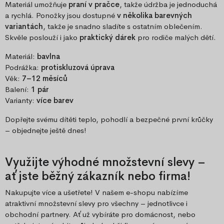
Materiál umožňuje
praní v pračce
, takže údržba je jednoduchá
a rychlá. Ponožky jsou dostupné
v několika barevných
variantách
, takže je snadno sladíte s ostatním oblečením.
Skvěle poslouží i jako
praktický dárek
pro rodiče malých dětí.
Materiál:
bavlna
Podrážka:
protiskluzová úprava
Věk:
7–12 měsíců
Balení:
1 pár
Varianty:
více barev
Dopřejte svému dítěti teplo, pohodlí a bezpečné první krůčky
– objednejte ještě dnes!
Využijte výhodné množstevní slevy –
ať jste běžný zákazník nebo firma!
Nakupujte více a ušetřete! V našem e-shopu nabízíme
atraktivní množstevní slevy pro všechny – jednotlivce i
obchodní partnery. Ať už vybíráte pro domácnost, nebo