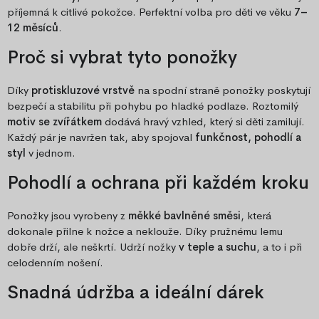
příjemná k citlivé pokožce. Perfektní volba pro děti ve věku
7–
12 měsíců
.
Proč si vybrat tyto ponožky
Díky
protiskluzové vrstvě
na spodní straně ponožky poskytují
bezpečí a stabilitu při pohybu po hladké podlaze. Roztomilý
motiv se zvířátkem
dodává hravý vzhled, který si děti zamilují.
Každý pár je navržen tak, aby spojoval
funkčnost, pohodlí a
styl
v jednom.
Pohodlí a ochrana při každém kroku
Ponožky jsou vyrobeny z
měkké bavlněné směsi
, která
dokonale přilne k nožce a neklouže. Díky pružnému lemu
dobře drží, ale neškrtí. Udrží nožky
v teple a suchu
, a to i při
celodenním nošení.
Snadná údržba a ideální dárek