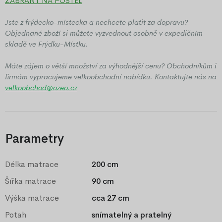
ZÁBRANY NA POSTEL
Jste z frýdecko-místecka a nechcete platit za dopravu?
Objednané zboží si můžete vyzvednout osobně v expedičním
skladě ve Frýdku-Místku.
Máte zájem o větší množství za výhodnější cenu? Obchodníkům i
firmám vypracujeme velkoobchodní nabídku. Kontaktujte nás na
velkoobchod@ozeo.cz
Parametry
Délka matrace
200 cm
Šířka matrace
90 cm
Výška matrace
cca 27 cm
Potah
snímatelný a pratelný