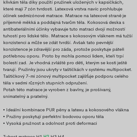
křivkám těla díky použití pružinek uložených v kapsičkách,
které mají 7 zón tvrdosti. Latexová vrstva navíc prohlubuje
účinek sedmizónové matrace. Matrace na latexové straně je
příjemně měkká a poddajná tvarům těla. Kokosová deska s
antibateriálními účinky vybavuje tuto matraci dvojí možností
tuhostí pro lidské tělo. Matrace s kokosovým vláknem má tužší
konzistenci a může se zdát tvrdší. Avšak tato pevnější
konzistence je zdravější pro záda, protože poskytuje páteři
potřebnou oporu. Proto by mohla pomoci lidem, kteří trpí
bolestí zad. Je vhodná zvláště pro děti, kterým se kosti ještě
tvarují. Pružinky jsou ukryty v taštičkách v systému multipocket.
Taštičkový 7-mi zónový multipocket zajišťuje podporu celého
těla v sedmi různých stupních odpružení.
Potah této matrace je vyroben z bavlny, je prošívaný,
snímatelný a pratelný.
• Ideální kombinace PUR pěny a latexu a kokosového vlákna
• Pružiny poskytují perfektní bodovou oporu těla
• Vysoká pružnost a odolnost proti deformaci
Tuhost matrace H1
H2
H3 H4