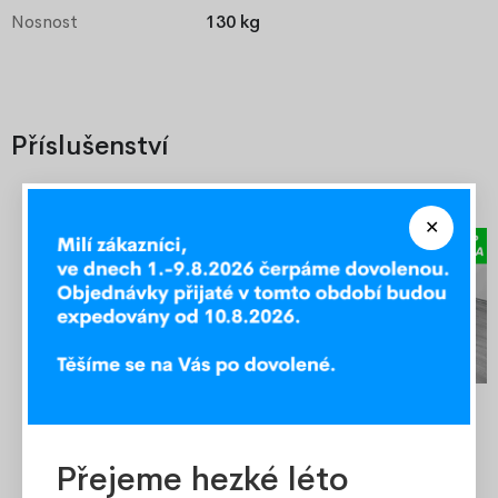
Nosnost
130 kg
Příslušenství
Akce
-20%
-30%
Topper na matraci
Jednolůžková postel z
Přejeme hezké léto
90x200x4 cm
masivu Eda 90x200 cm