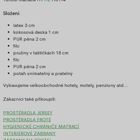
Složení:
latex 3 cm
kokosová deska 1 cm
PUR pěna 2 cm
filc
pružiny v taštičkách 18 cm
filc
PUR pěna 2 cm
potah snímatelný a pratelný
Vybavujeme velkoobchodně hotely, motely, penziony atd...
Zákazníci také přikoupili:
PROSTĚRADLA JERSEY
PROSTĚRADLA FROTÉ
HYGIENICKÉ CHRÁNIČE MATRACÍ
INTERIÉROVÉ ZÁBRANY