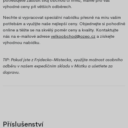
potřebujete zásobit svůj obchod či firmu, máme pro vás
výhodné ceny při větších odběrech.
Nechte si vypracovat speciální nabídku přesně na míru vašim
potřebám a využijte naše nejlepší ceny. Objednejte si pohodlně
online a těšte se na skvělý poměr ceny a kvality. Kontaktujte
nás na e-mailové adrese
velkoobchod@ozeo.cz
a získejte
výhodnou nabídku.
TIP: Pokud jste z Frýdecko-Místecka, využijte možnost osobního
odběru v našem expedičním skladu v Místku a ušetřete za
dopravu.
Příslušenství