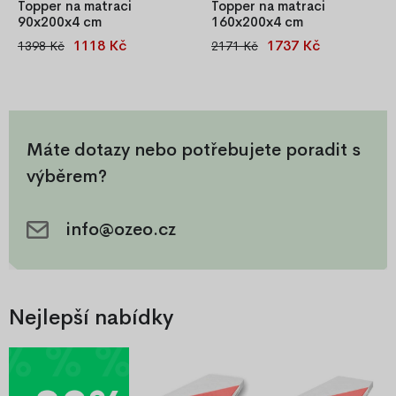
Topper na matraci
Topper na matraci
90x200x4 cm
160x200x4 cm
1118 Kč
1737 Kč
1398 Kč
2171 Kč
Topper na matraci
Topper 160x200x4 cm pro
90x200x4 cm – vrchní vrstva
zvýšení pohodlí a podpory
pro zvýšení pohodlí, vyrovnání
páteře. Skvělá vrchní vrstva
povrchu matrace a lepší
pro zlepšení komfortu
podporu páteře.
stávající matrace nebo
postele.
Máte dotazy nebo potřebujete poradit s
výběrem?
info@ozeo.cz
Nejlepší nabídky