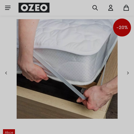
-20%
Akce