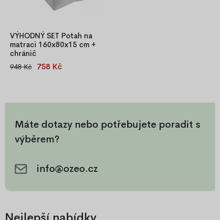
VÝHODNÝ SET Potah na
matraci 160x80x15 cm +
chránič
758 Kč
948 Kč
Výhodný set potah na
dětskou matraci 160x80x15
cm + chránič. Prošívaný,
pratelný, se zipem po
obvodu, OEKO-TEX®
certifikát.
Máte dotazy nebo potřebujete poradit s
výběrem?
info@ozeo.cz
Nejlepší nabídky