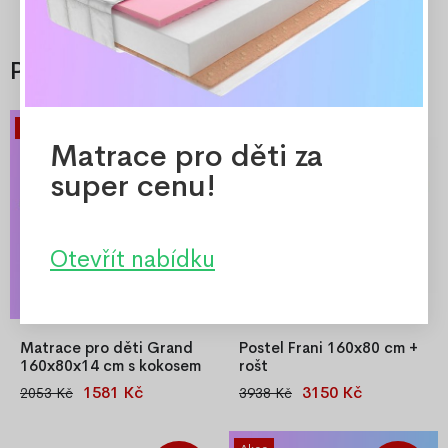
Příslušenství
Akce
Matrace pro děti za
-23%
-20%
super cenu!
Otevřít nabídku
Matrace pro děti Grand
Postel Frani 160x80 cm +
160x80x14 cm s kokosem
rošt
1581 Kč
3150 Kč
2053 Kč
3938 Kč
Zónová dětská matrace
Postel Frani 160x80 cm + rošt
Grand 160x80 cm s
kokosovou vrstvou a