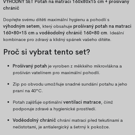
VÝHODNÝ SET Potah na matraci 160x80x15 cm + prošívaný
chránič
Dopřejte svému dítěti maximální hygienu a pohodlí s
výhodným setem
, který obsahuje
prošívaný potah na matraci
160×80×15 cm
a
voděodolný chránič 160×80 cm
. Ideální
kombinace pro zdravý a klidný spánek vašeho dítěte.
Proč si vybrat tento set?
Prošívaný potah
je vyroben z měkkého mikrovlákna a
prošíván vatelínem pro maximální pohodlí.
Zip po obvodu umožňuje snadné sundání potahu a jeho
praní na 40°C.
Potah zajišťuje optimální
ventilaci matrace
, čímž
podporuje zdravé a hygienické prostředí.
Voděodolný chránič
chrání matraci před tekutinami a
nečistotami, je antialergický a šetrný k pokožce.