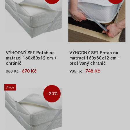
kompromisů!
VÝHODNÝ SET Potah na
VÝHODNÝ SET Potah na
matraci 160x80x12 cm +
matraci 160x80x12 cm +
chránič
prošívaný chránič
670 Kč
748 Kč
838 Kč
935 Kč
Potah na dětskou matraci
Potah na dětskou matraci
160x80 cm (výška 8–12 cm),
160x80 cm (výška 8–12 cm),
prošívaný, pratelný na 40 °C, s
prošívaný, s praktickým zipem
Akce
zipem po obvodu. Součástí
po obvodu. Pratelný na
-20%
setu je nepropustný a
40 °C, hygienický, příjemný na
antialergický chránič matrace
dotek, zajišťuje optimální
160x80 cm.
ventilaci. Součástí setu je
prošívaný chránič matrace,
nepropustný, voděodolný a
antialergic