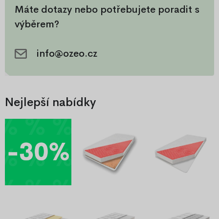
Skvělé ortopedické
vďaka použitiu pružiniek
Máte dotazy nebo potřebujete poradit s
vlastnosti, komfortní,
uložených vo vrecúškach,
výběrem?
antibakteriální a protiplísňová.
ktoré majú 7 zón tvrdosti.
info@ozeo.cz
Nejlepší nabídky