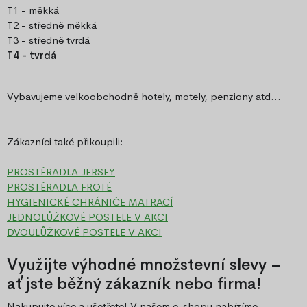
T1 - měkká
T2 - středně měkká
T3 - středně tvrdá
T4 - tvrdá
Vybavujeme velkoobchodně hotely, motely, penziony atd...
Zákazníci také přikoupili:
PROSTĚRADLA JERSEY
PROSTĚRADLA FROTÉ
HYGIENICKÉ CHRÁNIČE MATRACÍ
JEDNOLŮŽKOVÉ POSTELE V AKCI
DVOULŮŽKOVÉ POSTELE V AKCI
Využijte výhodné množstevní slevy –
ať jste běžný zákazník nebo firma!
Nakupujte více a ušetřete! V našem e-shopu nabízíme