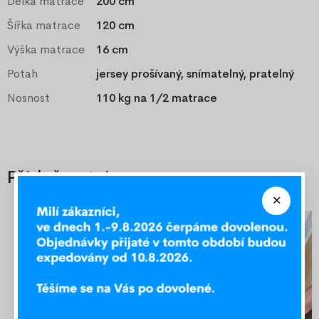
Délka matrace
200 cm
Šířka matrace
120 cm
Výška matrace
16 cm
Potah
jersey prošívaný, snímatelný, pratelný
Nosnost
110 kg na 1/2 matrace
Příslušenství
-20%
-30%