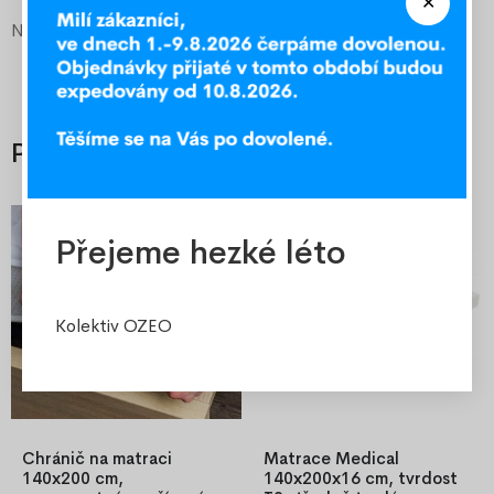
Nosnost
100 kg na 1/2 matrace
Příslušenství
-30%
-28%
Přejeme hezké léto
Kolektiv OZEO
Chránič na matraci
Matrace Medical
140x200 cm,
140x200x16 cm, tvrdost