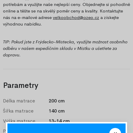
potřebám a využijte naše nejlepší ceny. Objednejte si pohodlně
online a těšte se na skvělý poměr ceny a kvality. Kontaktujte
nás na e-mailové adrese
velkoobchod@ozeo.cz
a získejte
výhodnou nabídku.
TIP: Pokud jste z Frýdecko-Místecka, využijte možnost osobního
odběru v našem expedičním skladu v Místku a ušetřete za
dopravu.
Parametry
Délka matrace
200 cm
Šířka matrace
140 cm
Výška matrace
13-14 cm
Potah
jersey snímatelný, pratelný