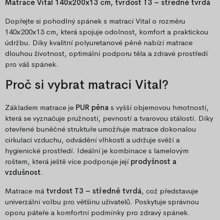
Matrace Vital 140x200x13 cm, tvrdost T3 – středně tvrdá
Dopřejte si pohodlný spánek s matrací Vital o rozměru
140x200x13 cm, která spojuje odolnost, komfort a praktickou
údržbu. Díky kvalitní polyuretanové pěně nabízí matrace
dlouhou životnost, optimální podporu těla a zdravé prostředí
pro váš spánek.
Proč si vybrat matraci Vital?
Základem matrace je
PUR pěna
s vyšší objemovou hmotností,
která se vyznačuje pružností, pevností a tvarovou stálostí. Díky
otevřené buněčné struktuře umožňuje matrace dokonalou
cirkulaci vzduchu, odvádění vlhkosti a udržuje svěží a
hygienické prostředí. Ideální je kombinace s lamelovým
roštem, která ještě více podporuje její
prodyšnost a
vzdušnost
.
Matrace má
tvrdost T3 – středně tvrdá
, což představuje
univerzální volbu pro většinu uživatelů. Poskytuje správnou
oporu páteře a komfortní podmínky pro zdravý spánek.