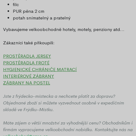
filc
PUR pěna 2 cm
potah snímatelný a pratelný
Vybavujeme velkoobchodně hotely, motely, penziony atd...
Zákazníci také přikoupili:
PROSTĚRADLA JERSEY
PROSTĚRADLA FROTÉ
HYGIENICKÉ CHRÁNIČE MATRACÍ
INTERIÉROVÉ ZÁBRANY
ZÁBRANY NA POSTEL
Jste z frýdecko-místecka a nechcete platit za dopravu?
Objednané zboží si můžete vyzvednout osobně v expedičním
skladě ve Frýdku-Místku.
Máte zájem o větší množství za výhodnější cenu? Obchodníkům i
firmám vypracujeme
velkoobchodní nabídku
. Kontaktujte nás na