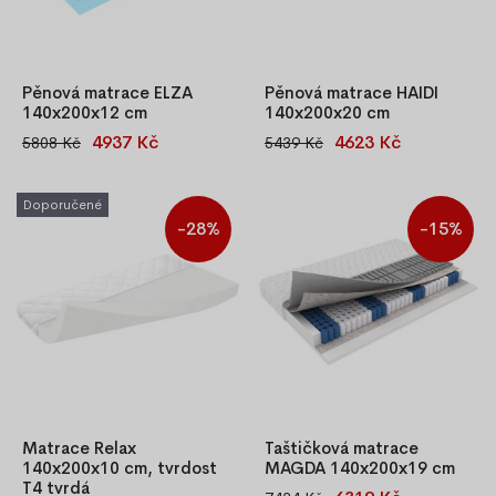
Pěnová matrace ELZA
Pěnová matrace HAIDI
140x200x12 cm
140x200x20 cm
4937 Kč
4623 Kč
5808 Kč
5439 Kč
Zajistí velice pohodlný a
Matrace z polyuretanové
komfortní spánek! Velice
nebo-li PUR pěny patří mezi
pohodlná pěnová matrace se
nejžádanější matrace na trhu
Doporučené
dvěmi využitelnými stranami
nejen díky ceně. Jádro je
-28%
-15%
různé tvrdosti. Skvělé
vysoce kvalitní homogenní
ortopedické vlastnosti,
polyuretanová pěna o střední
zvýšený komfort používání
tuhosti T-25. Díky profilování
díky latexu, antibakteriální a
matrace lépe přiléhá k tělu a
protiplísňová.
poskytuje lehký masážní efekt.
Matrace Relax
Taštičková matrace
140x200x10 cm, tvrdost
MAGDA 140x200x19 cm
T4 tvrdá