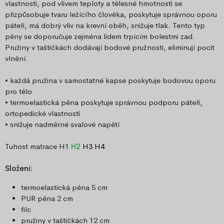
vlastnosti, pod vlivem teploty a tělesné hmotnosti se
přizpůsobuje tvaru ležícího člověka, poskytuje správnou oporu
páteři, má dobrý vliv na krevní oběh, snižuje tlak. Tento typ
pěny se doporučuje zejména lidem trpícím bolestmi zad.
Pružiny v taštičkách dodávají bodové pružnosti, eliminují pocit
vlnění.
• každá pružina v samostatné kapse poskytuje bodovou oporu
pro tělo
• termoelastická pěna poskytuje správnou podporu páteři,
ortopedické vlastnosti
• snižuje nadměrné svalové napětí
Tuhost matrace H1
H2
H3 H4
Složení:
termoelastická pěna 5 cm
PUR pěna 2 cm
filc
pružiny v taštičkách 12 cm