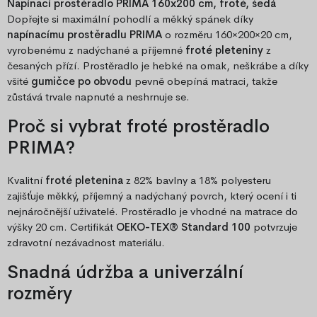
Napínací prostěradlo PRIMA 160x200 cm, froté, šedá
Dopřejte si maximální pohodlí a měkký spánek díky
napínacímu prostěradlu PRIMA
o rozměru 160×200×20 cm,
vyrobenému z nadýchané a příjemné
froté pleteniny
z
česaných přízí. Prostěradlo je hebké na omak, neškrábe a díky
všité
gumičce po obvodu
pevně obepíná matraci, takže
zůstává trvale napnuté a neshrnuje se.
Proč si vybrat froté prostěradlo
PRIMA?
Kvalitní
froté pletenina
z 82% bavlny a 18% polyesteru
zajišťuje měkký, příjemný a nadýchaný povrch, který ocení i ti
nejnáročnější uživatelé. Prostěradlo je vhodné na matrace do
výšky 20 cm. Certifikát
OEKO-TEX® Standard 100
potvrzuje
zdravotní nezávadnost materiálu.
Snadná údržba a univerzální
rozměry