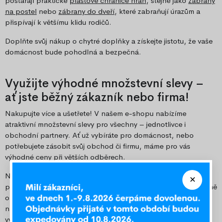
postarají praktické
plastové chrániče hran
, stejně jako
zábrany
na postel
nebo
zábrany do dveří
, které zabraňují úrazům a
přispívají k většímu klidu rodičů.
Doplňte svůj nákup o chytré doplňky a získejte jistotu, že vaše
domácnost bude pohodlná a bezpečná.
Využijte výhodné množstevní slevy –
ať jste běžný zákazník nebo firma!
Nakupujte více a ušetřete! V našem e-shopu nabízíme
atraktivní množstevní slevy pro všechny – jednotlivce i
obchodní partnery. Ať už vybíráte pro domácnost, nebo
potřebujete zásobit svůj obchod či firmu, máme pro vás
výhodné ceny při větších odběrech.
Nechte si vypracovat speciální nabídku přesně na míru vašim
potřebám a využijte naše nejlepší ceny. Objednejte si pohodlně
online a těšte se na skvělý poměr ceny a kvality. Kontaktujte
nás na e-mailové adrese
velkoobchod@ozeo.cz
a získejte
výhodnou nabídku.