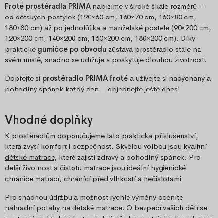
Froté prostěradla PRIMA
nabízíme v široké škále rozměrů –
od dětských postýlek (120×60 cm, 160×70 cm, 160×80 cm,
180×80 cm) až po jednolůžka a manželské postele (90×200 cm,
120×200 cm, 140×200 cm, 160×200 cm, 180×200 cm). Díky
praktické
gumičce po obvodu
zůstává prostěradlo stále na
svém místě, snadno se udržuje a poskytuje dlouhou životnost.
Dopřejte si
prostěradlo PRIMA froté
a užívejte si nadýchaný a
pohodlný spánek každý den – objednejte ještě dnes!
Vhodné doplňky
K prostěradlům doporučujeme tato praktická příslušenství,
která zvyší komfort i bezpečnost. Skvělou volbou jsou kvalitní
dětské matrace
, které zajistí zdravý a pohodlný spánek. Pro
delší životnost a čistotu matrace jsou ideální
hygienické
chrániče matrací
, chránící před vlhkostí a nečistotami.
Pro snadnou údržbu a možnost rychlé výměny oceníte
náhradní potahy na dětské matrace
. O bezpečí vašich dětí se