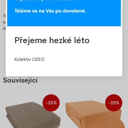
TIP: Pokud jste z Frýdecko-Místecka, využijte možnost osobního
odběru v našem expedičním skladu v Místku a ušetřete za
dopravu.
Přejeme hezké léto
Kolektiv OZEO
Související
-25%
-25%