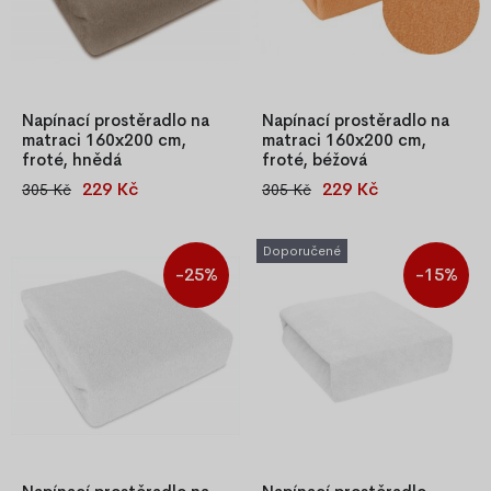
Napínací prostěradlo na
Napínací prostěradlo na
matraci 160x200 cm,
matraci 160x200 cm,
froté, hnědá
froté, béžová
229 Kč
229 Kč
305 Kč
305 Kč
Napínací froté prostěradlo
Béžové napínací froté
160x200 cm, hnědé, 80 %
prostěradlo 160x200 cm,
bavlna a 20 % polyester, s
složení 80 % bavlna a 20 %
Doporučené
gumkou po obvodu pro
polyester. Všitá gumka po
-25%
-15%
pevné uchycení na matraci.
obvodu drží prostěradlo
pevně na matraci.