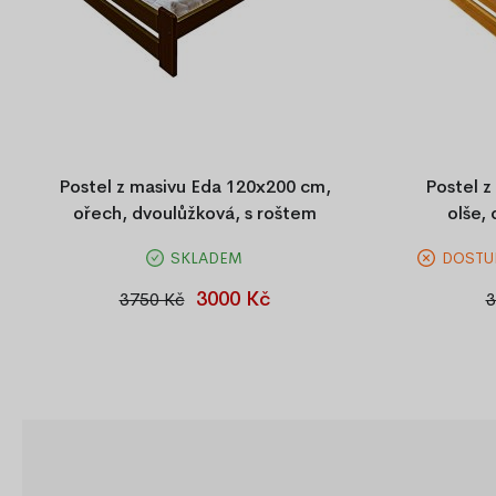
Postel z masivu Eda 120x200 cm,
Postel z
ořech, dvoulůžková, s roštem
olše,
SKLADEM
DOSTU
Postel Eda 120×200 cm z masivní borovice
Postel Eda 
v elegantním odstínu ořech. Součástí je
v elega
3000 Kč
3750 Kč
3
pevný laťkový rošt a středová podpůrná
laťkového r
noha pro vyšší stabilitu.
pr