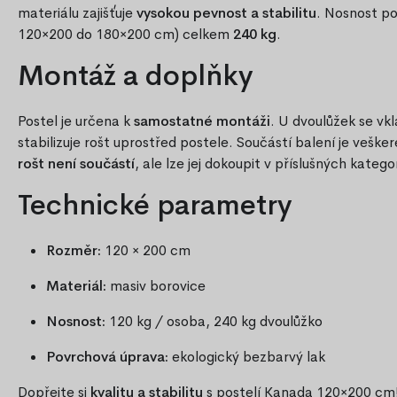
materiálu zajišťuje
vysokou pevnost a stabilitu
. Nosnost po
120×200 do 180×200 cm) celkem
240 kg
.
Montáž a doplňky
Postel je určena k
samostatné montáži
. U dvoulůžek se vk
stabilizuje rošt uprostřed postele. Součástí balení je veške
rošt není součástí
, ale lze jej dokoupit v příslušných katego
Technické parametry
Rozměr:
120 × 200 cm
Materiál:
masiv borovice
Nosnost:
120 kg / osoba, 240 kg dvoulůžko
Povrchová úprava:
ekologický bezbarvý lak
Dopřejte si
kvalitu a stabilitu
s postelí Kanada 120×200 cm