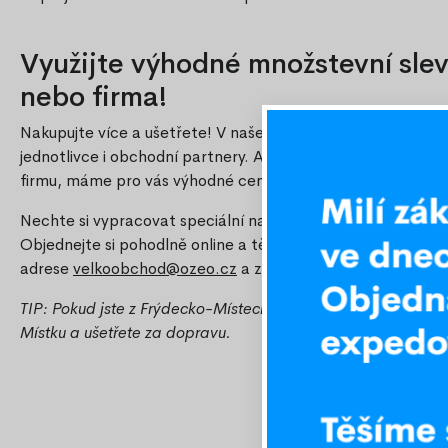
Využijte výhodné množstevní slevy
nebo firma!
Nakupujte více a ušetřete! V našem e-shopu nabízíme atra
jednotlivce i obchodní partnery. Ať už vybíráte pro domácn
firmu, máme pro vás výhodné ceny při větších odběrech.
Nechte si vypracovat speciální nabídku přesně na míru vaši
Objednejte si pohodlně online a těšte se na skvělý poměr c
adrese
velkoobchod@ozeo.cz
a získejte výhodnou nabídku.
TIP: Pokud jste z Frýdecko-Místecka, využijte možnost oso
Místku a ušetřete za dopravu.