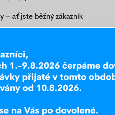
 – ať jste běžný zákazník
ktivní množstevní slevy pro všechny –
ost, nebo potřebujete zásobit svůj obchod či
m potřebám a využijte naše nejlepší ceny.
eny a kvality. Kontaktujte nás na e-mailové
bního odběru v našem expedičním skladu v