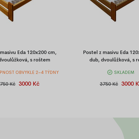
 masivu Eda 120x200 cm,
Postel z masivu Eda 12
 dvoulůžková, s roštem
dub, dvoulůžková, s 
PNOST OBVYKLE 2–4 TÝDNY
SKLADEM
120×200 cm z masivní borovice
Postel Eda 120×200 cm z bo
ntním odstínu olše. Včetně
masivu v elegantním odstínu d
3000 Kč
3000 K
750 Kč
3750 Kč
oštu a středové podpůrné nohy
je laťkový rošt a podpůrná st
o maximální stabilitu.
pro maximální stabili