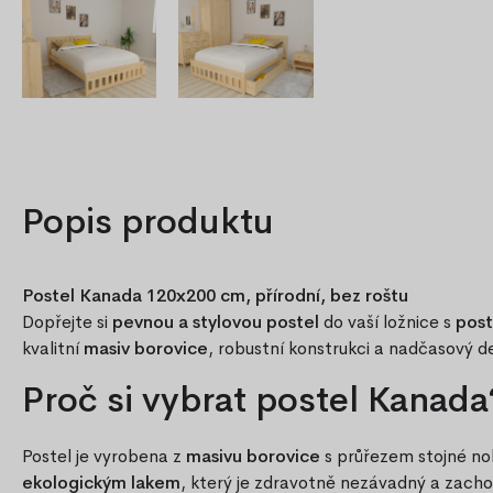
Popis produktu
Postel Kanada 120x200 cm, přírodní, bez roštu
Dopřejte si
pevnou a stylovou postel
do vaší ložnice s
post
kvalitní
masiv borovice
, robustní konstrukci a nadčasový de
Proč si vybrat postel Kanada
Postel je vyrobena z
masivu borovice
s průřezem stojné n
ekologickým lakem
, který je zdravotně nezávadný a zacho