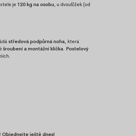
stele je
120 kg na osobu
, u dvoulůžek (od
ládá
středová podpůrná noha
, která
ré
šroubení a montážní klíčka
.
Postelový
riích.
!
Objednejte ještě dnes!