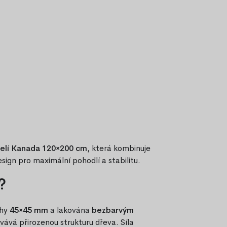
elí Kanada 120×200 cm
, která kombinuje
sign pro maximální pohodlí a stabilitu.
?
ohy
45×45 mm
a lakována
bezbarvým
vává přirozenou strukturu dřeva. Síla