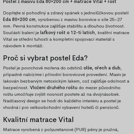
Postel z masivu Eda 80×200 cm + matrace Vital + rošt
Dopřejte si pohodlný a zdravý spánek s jednolůžkovou postelí
Eda 80×200 cm
, vyrobenou z masivu borovice o síle 25–27
mm. Pevná konstrukce zajišťuje stabilitu a dlouhou životnost.
Součástí balení je
laťkový rošt o 12-ti latích
, kvalitní matrace
Vital se střední tuhostí a kompletní spojovací materiál s
návodem k montáži.
Proč si vybrat postel Eda?
Postel je povrchově mořena do odstínů
olše, ořech a dub
,
případně nabízíme i přírodní borovicové provedení. Masiv je
lakován bezbarvým netoxickým lakem, což zajišťuje odolnost a
bezpečnost.
Vložení druhého roštu
do mezer původního
roštu umožňuje zvýšit nosnost postele až na dvojnásobek.
Nadčasový design se hodí do každého interiéru a postel je
vhodná i pro velkoobchodní vybavení hotelů či penzionů.
Kvalitní matrace Vital
Matrace vyrobená z polyuretanové (PUR) pěny je pružná,