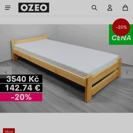
-20%
Akce