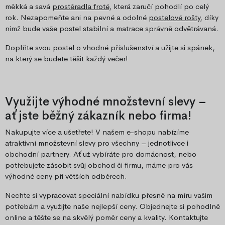
měkká a savá
prostěradla froté
, která zaručí pohodlí po celý
rok. Nezapomeňte ani na pevné a odolné
postelové rošty
, díky
nimž bude vaše postel stabilní a matrace správně odvětrávaná.
Doplňte svou postel o vhodné příslušenství a užijte si spánek,
na který se budete těšit každý večer!
Využijte výhodné množstevní slevy –
ať jste běžný zákazník nebo firma!
Nakupujte více a ušetřete! V našem e-shopu nabízíme
atraktivní množstevní slevy pro všechny – jednotlivce i
obchodní partnery. Ať už vybíráte pro domácnost, nebo
potřebujete zásobit svůj obchod či firmu, máme pro vás
výhodné ceny při větších odběrech.
Nechte si vypracovat speciální nabídku přesně na míru vašim
potřebám a využijte naše nejlepší ceny. Objednejte si pohodlně
online a těšte se na skvělý poměr ceny a kvality. Kontaktujte