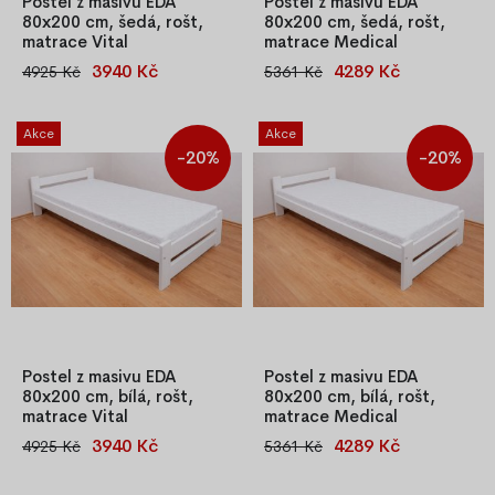
Postel z masivu EDA
Postel z masivu EDA
80x200 cm, šedá, rošt,
80x200 cm, šedá, rošt,
matrace Vital
matrace Medical
3940 Kč
4289 Kč
4925 Kč
5361 Kč
Kvalitní jednolůžková postel z
Kvalitní jednolůžková postel z
masivu borovice o síle 25–27
masivu borovice o síle 25–27
mm, lakována na šedou barvu,
mm, lakována našedo, s
Akce
Akce
s laťkovým roštem. Snadná
laťkovým roštem. Snadná
-20%
-20%
montáž, stabilní konstrukce.
montáž, stabilní konstrukce.
Součástí je také PUR matrace
Součástí je také PUR matrace
T-25 se snímatelným potahem
T-25 se snímatelným potahem
– i
– i
Postel z masivu EDA
Postel z masivu EDA
80x200 cm, bílá, rošt,
80x200 cm, bílá, rošt,
matrace Vital
matrace Medical
3940 Kč
4289 Kč
4925 Kč
5361 Kč
Kvalitní jednolůžková postel z
Kvalitní jednolůžková postel z
masivu borovice o síle 25–27
masivu borovice o síle 25–27