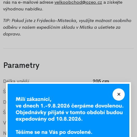
nás na e-mailové adrese
velkoobchod@ozeo.cz
a získejte
výhodnou nabídku.
TIP: Pokud jste z Frýdecko-Místecka, využijte možnost osobního
odběru v našem expedičním skladu v Místku a ušetřete za
dopravu.
Parametry
Délka vnější
205 cm
Šířka vnější
87 cm
Délka pro matraci
200 cm
Šířka pro matraci
80 cm
Vyšší čelo
50 cm
Nižší čelo
34 cm