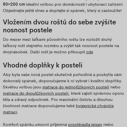
80×200 cm
ideální volbou pro domácnosti i ubytovací zařízení.
Objednejte ještě dnes a dopřejte si spánek, který si zasloužíte!
Vložením dvou roštů do sebe zvýšíte
nosnost postele
Do mezer mezi laťkami původního roštu lze rozložit druhý
laťkový rošt stejného rozměru a zvýšit tak nosnost postele na
dvojnásobek. Další rošt je možno přikoupit
zde
Vhodné doplňky k posteli
Aby byla vaše nová postel skutečně pohodlná a poskytla vám
dokonalý spánek, doporučujeme k ní vybrat i kvalitní doplňky.
Skvělou volbou jsou
matrace do jednolůžkových postelí
nebo
matrace do dvoulůžkových postelí
, které zajistí správnou oporu
těla a zdravý odpočinek. Pro maximální čistotu a dlouhou
životnost matrace doporučujeme také
hygienické chrániče
matrací
.
Komfort spánku umocní příjemná
prostěradla jersey
nebo