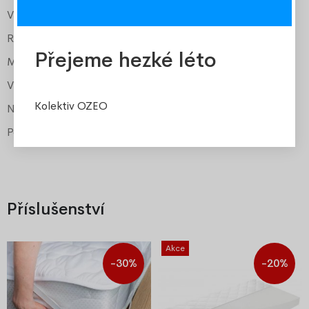
Výška k roštu
cca 25 cm
Rošt
součástí
Přejeme hezké léto
Matrace
Vital PUR pěna
Výška matrace
13 cm
Kolektiv OZEO
Nosnost matrace
100-110 kg
Potah Jersey snímatelný a pratelný
ano
Příslušenství
Akce
-30%
-20%