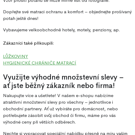
Vzor prošití potahu se může mírně lišit od fotografie.
Dopřejte své matraci ochranu a komfort – objednejte prošívaný
potah ještě dnes!
Vybavujeme velkoobchodně hotely, motely, penziony, ap.
Zákazníci také přikoupili:
LŮŽKOVINY
HYGIENICKÉ CHRÁNIČE MATRACÍ
Využijte výhodné množstevní slevy –
ať jste běžný zákazník nebo firma!
Nakupujte více a ušetřete! V našem e-shopu nabízíme
atraktivní množstevní slevy pro všechny – jednotlivce i
obchodní partnery. Ať už vybíráte pro domácnost, nebo
potřebujete zásobit svůj obchod či firmu, máme pro vás
výhodné ceny při větších odběrech.
Nechte si vypracovat speciální nabídku přesně na míru vašim