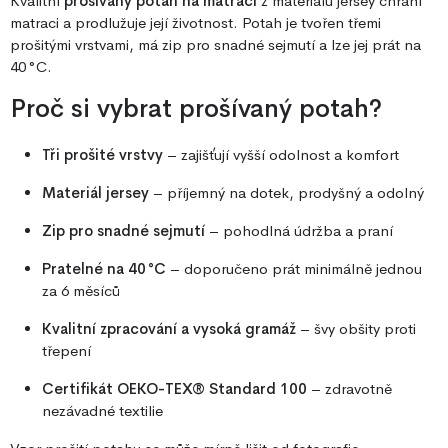
Kvalitní
prošívaný potah na matraci
z materiálu jersey chrání
matraci a prodlužuje její životnost. Potah je tvořen třemi
prošitými vrstvami, má zip pro snadné sejmutí a lze jej prát na
40 °C.
Proč si vybrat prošívaný potah?
Tři prošité vrstvy
– zajišťují vyšší odolnost a komfort
Materiál jersey
– příjemný na dotek, prodyšný a odolný
Zip pro snadné sejmutí
– pohodlná údržba a praní
Pratelné na 40 °C
– doporučeno prát minimálně jednou
za 6 měsíců
Kvalitní zpracování a vysoká gramáž
– švy obšity proti
třepení
Certifikát OEKO-TEX® Standard 100
– zdravotně
nezávadné textilie