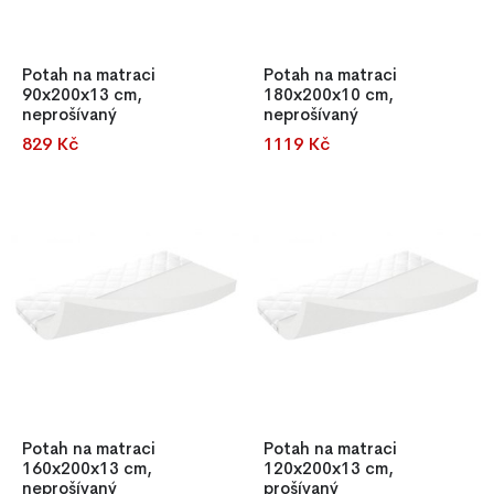
Potah na matraci
Potah na matraci
90x200x13 cm,
180x200x10 cm,
neprošívaný
neprošívaný
829 Kč
1119 Kč
Kvalitní potah na matraci z
Potah na matraci z kvalitního
materiálu jersey, pratelný na
jersey materiálu, se zipem,
40 °C, s praktickým zipem pro
pratelný na 40 °C. Prodyšný,
snadné sejmutí. Prodyšný,
příjemný na dotek a zdravotně
příjemný na dotek a s vysokou
nezávadný.
gramáží. Splňuje standard
OEKO-TEX® 100.
Potah na matraci
Potah na matraci
160x200x13 cm,
120x200x13 cm,
neprošívaný
prošívaný